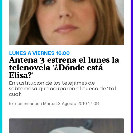
Tráiler de '33 días', la nueva serie de Atresplayer con Julián Villagrán y José Manuel Poga
Tráiler en catalán de 'Ravalear', la nueva serie de HBO Max sobre los fondos buitre
LUNES A VIERNES 16:00
Antena 3 estrena el lunes la
telenovela '¿Dónde está
Elisa?'
En sustitución de los telefilmes de
Tráiler de la tercera temporada de 'The Walking Dead: Dead City' de AMC+
sobremesa que ocuparon el hueco de 'Tal
cual'.
97 comentarios
|
Martes 3 Agosto 2010 17:08
Canción ganadora de Eurovisión 2026: DARA con "Bangaranga" por Bulgaria