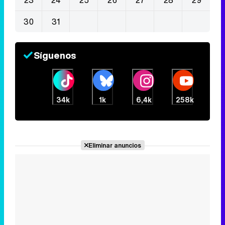
30
31
Síguenos
34k
1k
6,4k
258k
Eliminar anuncios