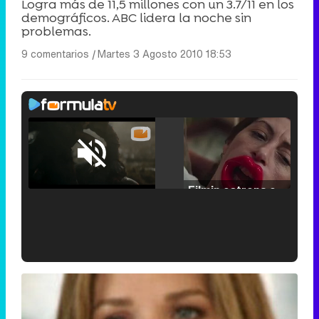
Logra más de 11,5 millones con un 3.7/11 en los
demográficos. ABC lidera la noche sin
problemas.
9 comentarios
|
Martes 3 Agosto 2010 18:53
Loaded
:
25.30%
/
Unmute
Filmin estrena el tráiler de 'Millennial Mal', su nueva comedia universitaria de la mano de Lorena Iglesias
'120 Minutos' celebra sus 2.000 programas en Telemadrid con un vídeo del día a día en la redacción