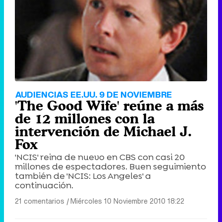
Tráiler de '33 días', la nueva serie de Atresplayer con Julián Villagrán y José Manuel Poga
Tráiler en catalán de 'Ravalear', la nueva serie de HBO Max sobre los fondos buitre
AUDIENCIAS EE.UU. 9 DE NOVIEMBRE
'The Good Wife' reúne a más
de 12 millones con la
intervención de Michael J.
Fox
Tráiler de la tercera temporada de 'The Walking Dead: Dead City' de AMC+
'NCIS' reina de nuevo en CBS con casi 20
millones de espectadores. Buen seguimiento
también de 'NCIS: Los Angeles' a
continuación.
Canción ganadora de Eurovisión 2026: DARA con "Bangaranga" por Bulgaria
21 comentarios
|
Miércoles 10 Noviembre 2010 18:22