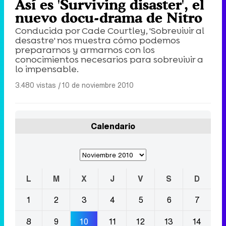
Así es 'Surviving disaster', el
nuevo docu-drama de Nitro
Conducida por Cade Courtley, 'Sobrevivir al
desastre' nos muestra cómo podemos
prepararnos y armarnos con los
conocimientos necesarios para sobrevivir a
lo impensable.
3.480 vistas
|
10 de noviembre 2010
Calendario
L
M
X
J
V
S
D
1
2
3
4
5
6
7
8
9
10
11
12
13
14