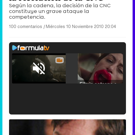
Según la cadena, la decisión de la CNC
constituye un grave ataque la
competencia.
100 comentarios
|
Miércoles 10 Noviembre 2010 20:04
Loaded
:
29.30%
/
Unmute
Filmin estrena el tráiler de 'Millennial Mal', su nueva comedia universitaria de la mano de Lorena Iglesias
'120 Minutos' celebra sus 2.000 programas en Telemadrid con un vídeo del día a día en la redacción