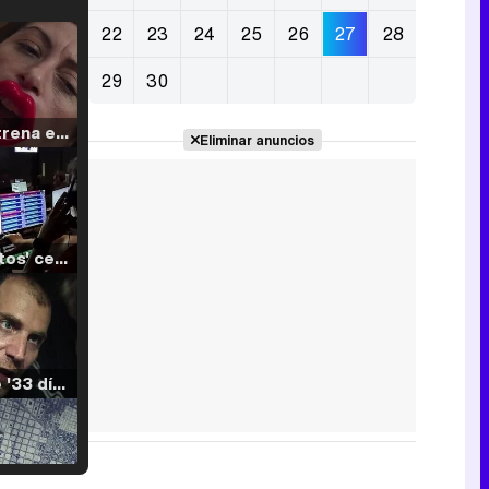
22
23
24
25
26
27
28
29
30
Filmin estrena el tráiler de 'Millennial Mal', su nueva comedia universitaria de la mano de Lorena Iglesias
Eliminar anuncios
'120 Minutos' celebra sus 2.000 programas en Telemadrid con un vídeo del día a día en la redacción
Tráiler de '33 días', la nueva serie de Atresplayer con Julián Villagrán y José Manuel Poga