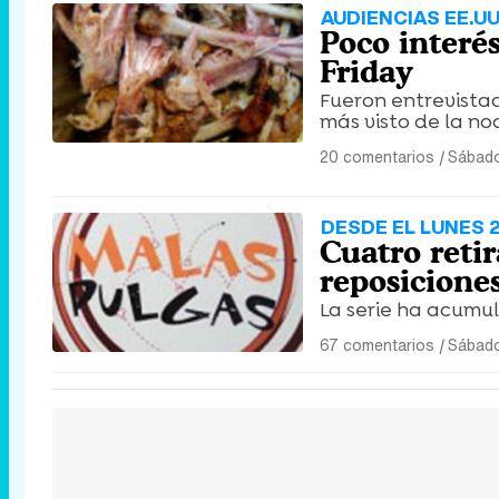
AUDIENCIAS EE.UU
Poco interé
Friday
Fueron entrevistad
más visto de la no
20 comentarios
|
Sábado
DESDE EL LUNES 
Cuatro retir
reposiciones
La serie ha acumul
67 comentarios
|
Sábado