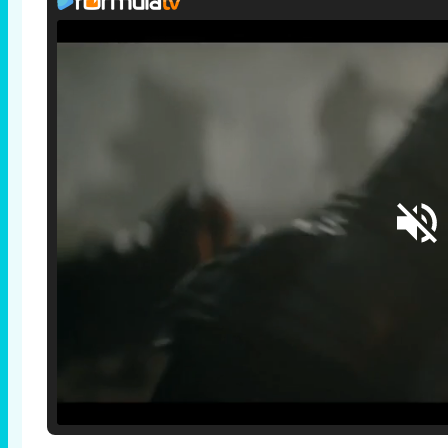
Loaded
:
25.30%
/
Unmute