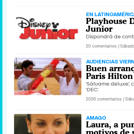
EN LATINOAMÉRIC
Playhouse D
Junior
Dispondrá de conte
20 comentarios
|
Sábado
AUDIENCIAS VIER
Buen arranq
Paris Hilton
'Sálvame deluxe', 
'DEC'.
2026 comentarios
|
Sáb
AMAGO
Laura, a pu
motivos de 