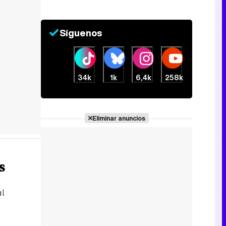
Síguenos
34k
1k
6,4k
258k
Eliminar anuncios
s
al