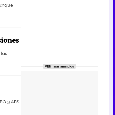
aunque
siones
 las
Eliminar anuncios
BO y ABS.