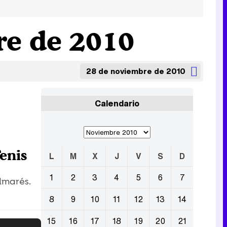
re de 2010
28 de noviembre de 2010
Calendario
enis
L
M
X
J
V
S
D
1
2
3
4
5
6
7
almarés.
8
9
10
11
12
13
14
15
16
17
18
19
20
21