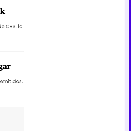
Tráiler en catalán de 'Ravalear', la nueva serie de HBO Max sobre los fondos buitre
ck
e CBS, lo
Tráiler de la tercera temporada de 'The Walking Dead: Dead City' de AMC+
gar
Canción ganadora de Eurovisión 2026: DARA con "Bangaranga" por Bulgaria
emitidos.