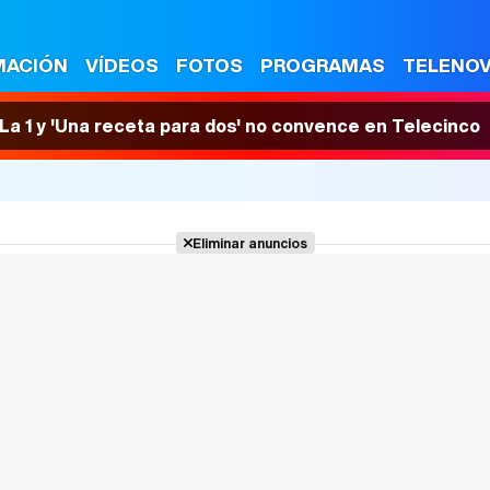
MACIÓN
VÍDEOS
FOTOS
PROGRAMAS
TELENO
n La 1 y 'Una receta para dos' no convence en Telecinco
Eliminar anuncios