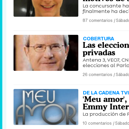
La concursante ha
finalmente ha deci
87 comentarios
|
Sábado
COBERTURA
Las eleccion
privadas
Antena 3, VEO7, C
elecciones al Par
26 comentarios
|
Sábado
DE LA CADENA TVI
'Meu amor',
Emmy Intern
La producción de P
10 comentarios
|
Sábado