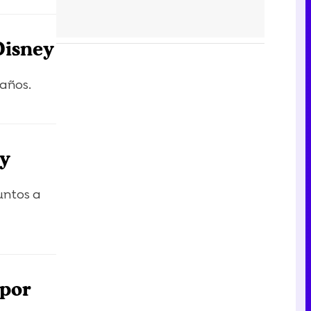
Disney
 años.
 y
untos a
 por