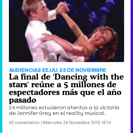
Tráiler de '33 días', la nueva serie de Atresplayer con Julián Villagrán y José Manuel Poga
Tráiler en catalán de 'Ravalear', la nueva serie de HBO Max sobre los fondos buitre
AUDIENCIAS EE.UU. 23 DE NOVIEMBRE
La final de 'Dancing with the
stars' reúne a 5 millones de
espectadores más que el año
pasado
Tráiler de la tercera temporada de 'The Walking Dead: Dead City' de AMC+
24 millones estuvieron atentos a la victoria
de Jennifer Grey en el reality musical.
40 comentarios
|
Miércoles 24 Noviembre 2010 18:14