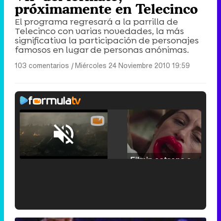
próximamente en Telecinco
El programa regresará a la parrilla de
Telecinco con varias novedades, la más
significativa la participación de personajes
famosos en lugar de personas anónimas.
103 comentarios
|
Miércoles 24 Noviembre 2010 19:59
Loaded
:
29.30%
/
Unmute
Filmin estrena el tráiler de 'Millennial Mal', su nueva comedia universitaria de la mano de Lorena Iglesias
'120 Minutos' celebra sus 2.000 programas en Telemadrid con un vídeo del día a día en la redacción