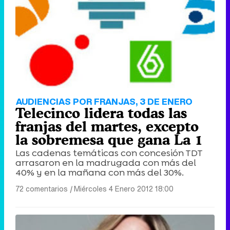
Tráiler de '33 días', la nueva serie de Atresplayer con Julián Villagrán y José Manuel Poga
Tráiler en catalán de 'Ravalear', la nueva serie de HBO Max sobre los fondos buitre
AUDIENCIAS POR FRANJAS, 3 DE ENERO
Telecinco lidera todas las
franjas del martes, excepto
la sobremesa que gana La 1
Las cadenas temáticas con concesión TDT
Tráiler de la tercera temporada de 'The Walking Dead: Dead City' de AMC+
arrasaron en la madrugada con más del
40% y en la mañana con más del 30%.
72 comentarios
|
Miércoles 4 Enero 2012 18:00
Canción ganadora de Eurovisión 2026: DARA con "Bangaranga" por Bulgaria