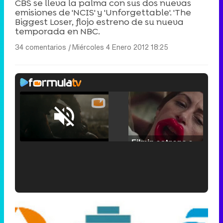
CBS se lleva la palma con sus dos nuevas
emisiones de 'NCIS' y 'Unforgettable'. 'The
Biggest Loser, flojo estreno de su nueva
temporada en NBC.
34 comentarios
|
Miércoles 4 Enero 2012 18:25
Loaded
:
25.30%
/
Unmute
Filmin estrena el tráiler de 'Millennial Mal', su nueva comedia universitaria de la mano de Lorena Iglesias
'120 Minutos' celebra sus 2.000 programas en Telemadrid con un vídeo del día a día en la redacción