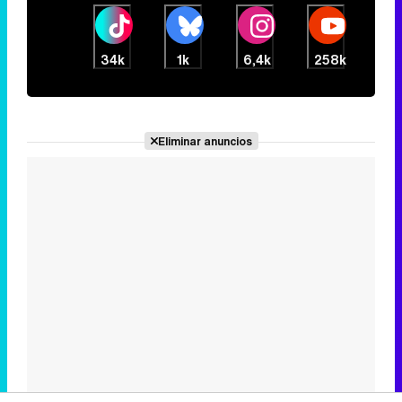
34k
1k
6,4k
258k
Eliminar anuncios