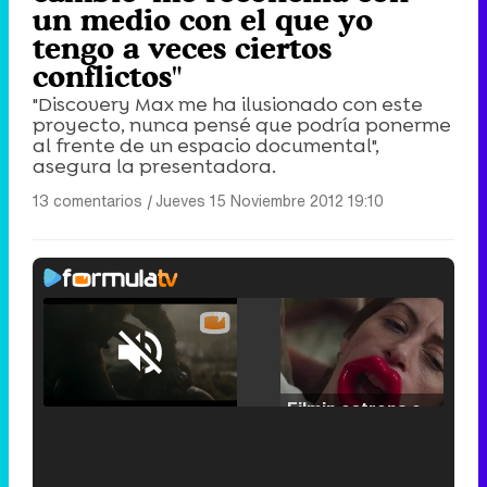
un medio con el que yo
tengo a veces ciertos
conflictos"
"Discovery Max me ha ilusionado con este
proyecto, nunca pensé que podría ponerme
al frente de un espacio documental",
asegura la presentadora.
13 comentarios
|
Jueves 15 Noviembre 2012 19:10
Loaded
:
25.30%
/
Unmute
Filmin estrena el tráiler de 'Millennial Mal', su nueva comedia universitaria de la mano de Lorena Iglesias