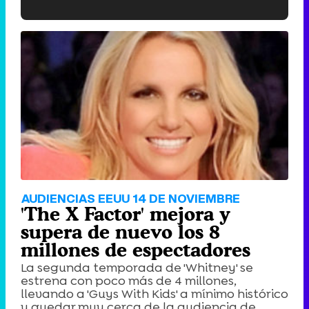
'120 Minutos' celebra sus 2.000 programas en Telemadrid con un vídeo del día a día en la redacción
Tráiler de '33 días', la nueva serie de Atresplayer con Julián Villagrán y José Manuel Poga
Tráiler en catalán de 'Ravalear', la nueva serie de HBO Max sobre los fondos buitre
AUDIENCIAS EEUU 14 DE NOVIEMBRE
'The X Factor' mejora y
supera de nuevo los 8
millones de espectadores
La segunda temporada de 'Whitney' se
Tráiler de la tercera temporada de 'The Walking Dead: Dead City' de AMC+
estrena con poco más de 4 millones,
llevando a 'Guys With Kids' a mínimo histórico
y quedar muy cerca de la audiencia de