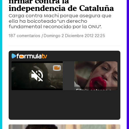
firmar contra la
independencia de Cataluña
Carga contra Machi porque asegura que
ella ha boicoteado "un derecho
fundamental reconocido por la ONU".
187 comentarios
|
Domingo 2 Diciembre 2012 22:25
Loaded
:
25.30%
/
Unmute
Filmin estrena el tráiler de 'Millennial Mal', su nueva comedia universitaria de la mano de Lorena Iglesias
'120 Minutos' celebra sus 2.000 programas en Telemadrid con un vídeo del día a día en la redacción