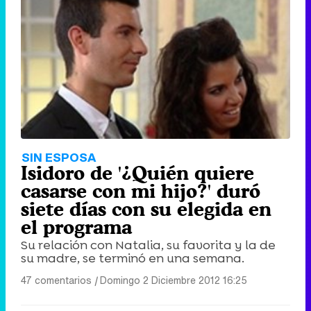
Tráiler de '33 días', la nueva serie de Atresplayer con Julián Villagrán y José Manuel Poga
Tráiler en catalán de 'Ravalear', la nueva serie de HBO Max sobre los fondos buitre
SIN ESPOSA
Isidoro de '¿Quién quiere
casarse con mi hijo?' duró
siete días con su elegida en
el programa
Tráiler de la tercera temporada de 'The Walking Dead: Dead City' de AMC+
Su relación con Natalia, su favorita y la de
su madre, se terminó en una semana.
47 comentarios
|
Domingo 2 Diciembre 2012 16:25
Canción ganadora de Eurovisión 2026: DARA con "Bangaranga" por Bulgaria