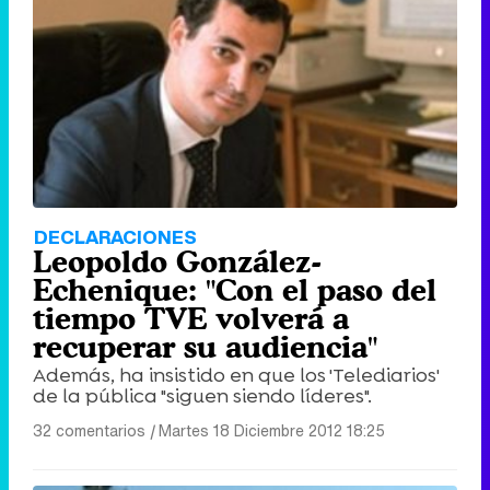
Tráiler de '33 días', la nueva serie de Atresplayer con Julián Villagrán y José Manuel Poga
Tráiler en catalán de 'Ravalear', la nueva serie de HBO Max sobre los fondos buitre
DECLARACIONES
Leopoldo González-
Echenique: "Con el paso del
tiempo TVE volverá a
recuperar su audiencia"
Tráiler de la tercera temporada de 'The Walking Dead: Dead City' de AMC+
Además, ha insistido en que los 'Telediarios'
de la pública "siguen siendo líderes".
32 comentarios
|
Martes 18 Diciembre 2012 18:25
Canción ganadora de Eurovisión 2026: DARA con "Bangaranga" por Bulgaria