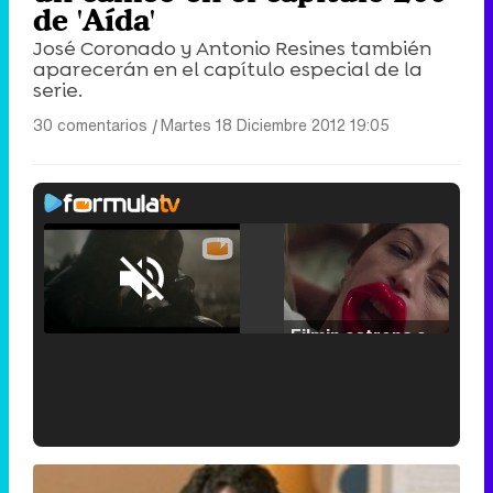
de 'Aída'
José Coronado y Antonio Resines también
aparecerán en el capítulo especial de la
serie.
30 comentarios
|
Martes 18 Diciembre 2012 19:05
Loaded
:
29.30%
/
Unmute
Filmin estrena el tráiler de 'Millennial Mal', su nueva comedia universitaria de la mano de Lorena Iglesias
'120 Minutos' celebra sus 2.000 programas en Telemadrid con un vídeo del día a día en la redacción