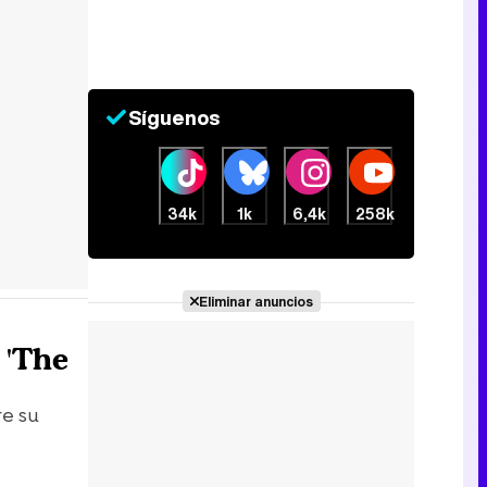
Síguenos
34k
1k
6,4k
258k
Eliminar anuncios
 'The
re su