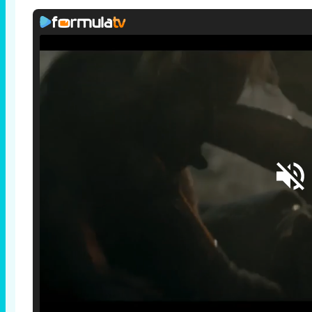
Loaded
:
25.30%
/
Unmute