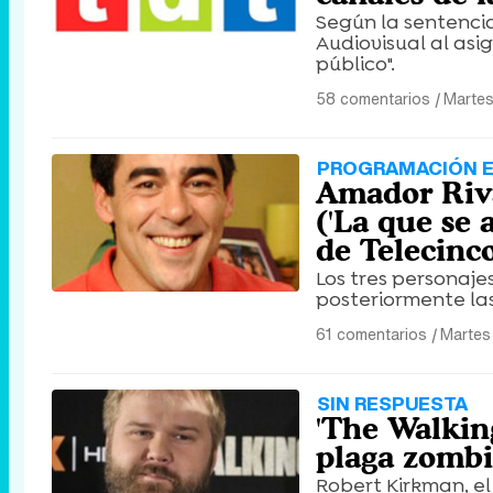
Según la sentenci
Audiovisual al asi
público".
58 comentarios
|
Martes
PROGRAMACIÓN E
Amador Riva
('La que se 
de Telecinc
Los tres personaje
posteriormente l
61 comentarios
|
Martes 
SIN RESPUESTA
'The Walkin
plaga zomb
Robert Kirkman, el 