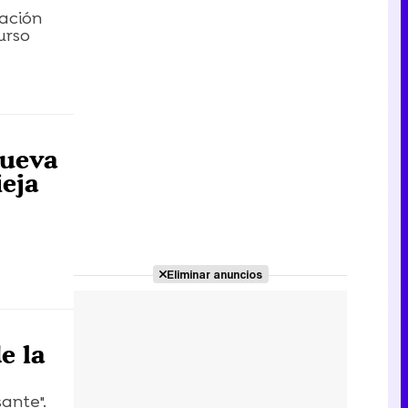
cación
urso
nueva
ieja
Eliminar anuncios
e la
sante".