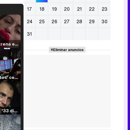
17
18
19
20
21
22
23
24
25
26
27
28
29
30
31
Filmin estrena el tráiler de 'Millennial Mal', su nueva comedia universitaria de la mano de Lorena Iglesias
Eliminar anuncios
'120 Minutos' celebra sus 2.000 programas en Telemadrid con un vídeo del día a día en la redacción
Tráiler de '33 días', la nueva serie de Atresplayer con Julián Villagrán y José Manuel Poga