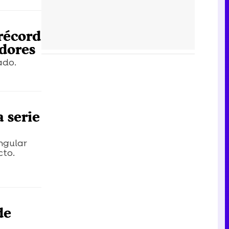
 récord
dores
ado.
 serie
ngular
cto.
de