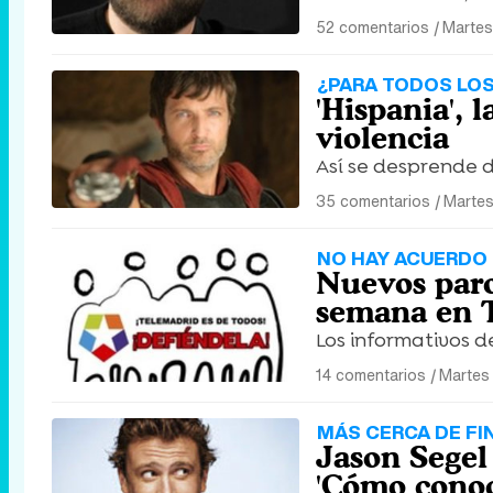
52 comentarios
|
Martes
¿PARA TODOS LOS
'Hispania', 
violencia
Así se desprende d
35 comentarios
|
Martes
NO HAY ACUERDO
Nuevos paro
semana en 
Los informativos d
14 comentarios
|
Martes 
MÁS CERCA DE FI
Jason Segel
'Cómo conoc