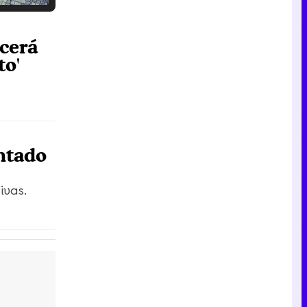
Tráiler en catalán de 'Ravalear', la nueva serie de HBO Max sobre los fondos buitre
ecerá
to'
Tráiler de la tercera temporada de 'The Walking Dead: Dead City' de AMC+
entado
ivas.
Canción ganadora de Eurovisión 2026: DARA con "Bangaranga" por Bulgaria