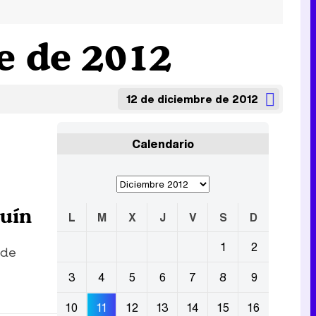
e de 2012
12 de diciembre de 2012
Calendario
quín
L
M
X
J
V
S
D
1
2
 de
3
4
5
6
7
8
9
10
11
12
13
14
15
16