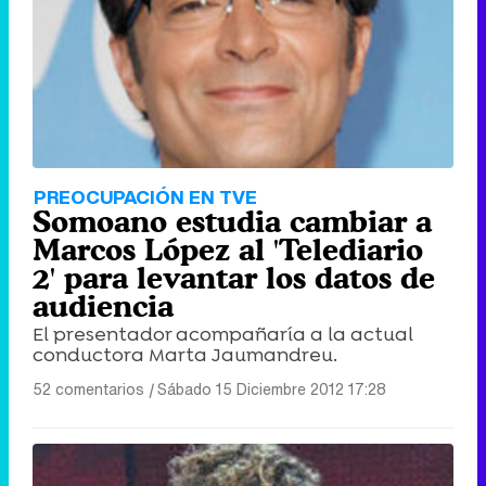
Tráiler de '33 días', la nueva serie de Atresplayer con Julián Villagrán y José Manuel Poga
Tráiler en catalán de 'Ravalear', la nueva serie de HBO Max sobre los fondos buitre
PREOCUPACIÓN EN TVE
Somoano estudia cambiar a
Marcos López al 'Telediario
2' para levantar los datos de
audiencia
Tráiler de la tercera temporada de 'The Walking Dead: Dead City' de AMC+
El presentador acompañaría a la actual
conductora Marta Jaumandreu.
52 comentarios
|
Sábado 15 Diciembre 2012 17:28
Canción ganadora de Eurovisión 2026: DARA con "Bangaranga" por Bulgaria