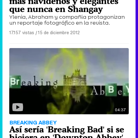
más navideños y elegantes
que nunca en Shangay
Ylenia, Abraham y compañía protagonizan
un reportaje fotográfico en la revista.
17.157 vistas
|
15 de diciembre 2012
04:37
BREAKING ABBEY
Así sería 'Breaking Bad' si se
hiciera en 'Downton Abbey'