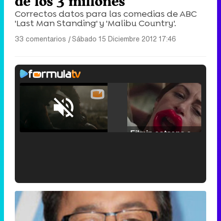
de los 3 millones
Correctos datos para las comedias de ABC
'Last Man Standing' y 'Malibu Country'.
33 comentarios
|
Sábado 15 Diciembre 2012 17:46
Loaded
:
25.30%
/
Unmute
Filmin estrena el tráiler de 'Millennial Mal', su nueva comedia universitaria de la mano de Lorena Iglesias
'120 Minutos' celebra sus 2.000 programas en Telemadrid con un vídeo del día a día en la redacción