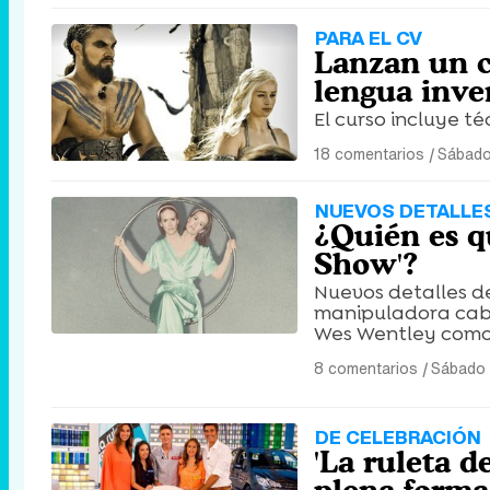
PARA EL CV
Lanzan un c
lengua inve
El curso incluye té
18 comentarios
|
Sábado
NUEVOS DETALLE
¿Quién es q
Show'?
Nuevos detalles de
manipuladora caba
Wes Wentley como u
8 comentarios
|
Sábado 
DE CELEBRACIÓN
'La ruleta 