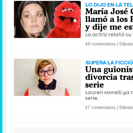
LO DIJO EN LA TE
María José 
llamó a los 
y dije me e
La actriz relató s
49 comentarios
|
Sábado
SUPERA LA FICCI
Una guionis
divorcia tra
serie
Lauren Morelli ya 
serie.
27 comentarios
|
Sábado