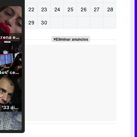
22
23
24
25
26
27
28
29
30
Filmin estrena el tráiler de 'Millennial Mal', su nueva comedia universitaria de la mano de Lorena Iglesias
Eliminar anuncios
'120 Minutos' celebra sus 2.000 programas en Telemadrid con un vídeo del día a día en la redacción
Tráiler de '33 días', la nueva serie de Atresplayer con Julián Villagrán y José Manuel Poga