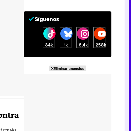
Síguenos
34k
1k
6,4k
258k
Eliminar anuncios
ontra
 través