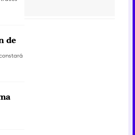
n de
 constará
ema