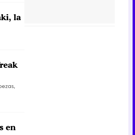
i, la
Freak
bezas,
s en