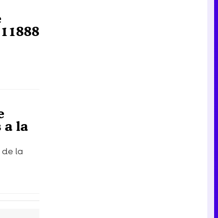
Tráiler en catalán de 'Ravalear', la nueva serie de HBO Max sobre los fondos buitre
e
l 11888
Tráiler de la tercera temporada de 'The Walking Dead: Dead City' de AMC+
e
Canción ganadora de Eurovisión 2026: DARA con "Bangaranga" por Bulgaria
 a la
 de la