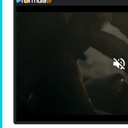
Loaded
:
25.30%
/
Unmute