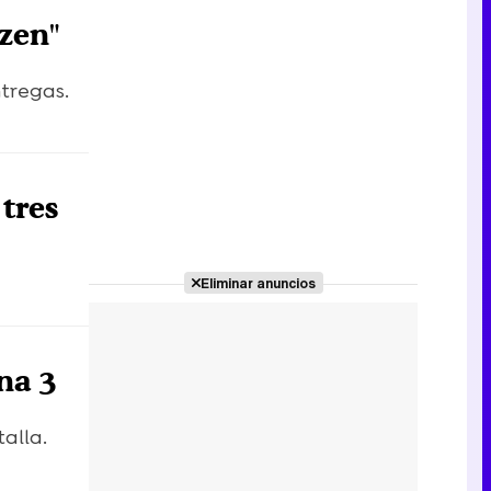
ozen"
ntregas.
 tres
Eliminar anuncios
na 3
alla.