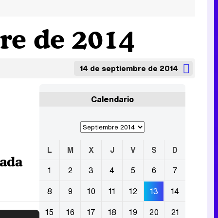
re de 2014
14 de septiembre de 2014
Calendario
L
M
X
J
V
S
D
rada
1
2
3
4
5
6
7
8
9
10
11
12
13
14
15
16
17
18
19
20
21