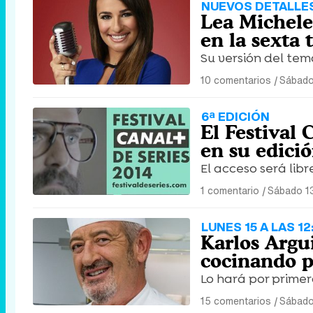
NUEVOS DETALLE
Lea Michele 
en la sexta 
Su versión del tem
10 comentarios
|
Sábado
6ª EDICIÓN
El Festival 
en su edici
El acceso será lib
1 comentario
|
Sábado 13
LUNES 15 A LAS 1
Karlos Argu
cocinando p
Lo hará por primer
15 comentarios
|
Sábado