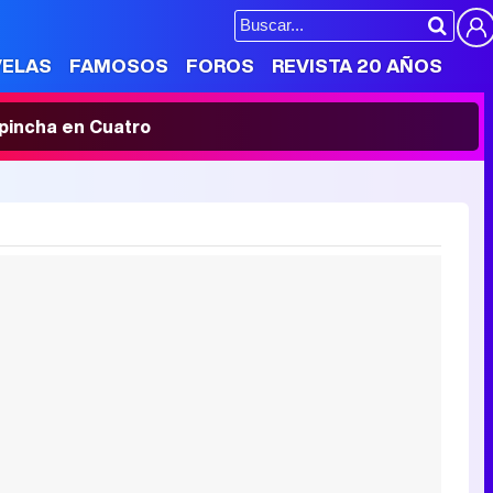
VELAS
FAMOSOS
FOROS
REVISTA 20 AÑOS
' pincha en Cuatro