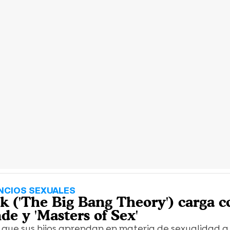
NCIOS SEXUALES
k ('The Big Bang Theory') carga c
de y 'Masters of Sex'
e que sus hijos aprendan en materia de sexualidad a