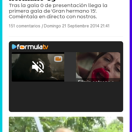
Tras la gala 0 de presentación llega la
primera gala de 'Gran hermano 15'.
Coméntala en directo con nostros.
151 comentarios
|
Domingo 21 Septiembre 2014 21:41
Loaded
:
25.30%
/
Unmute
Filmin estrena el tráiler de 'Millennial Mal', su nueva comedia universitaria de la mano de Lorena Iglesias
'120 Minutos' celebra sus 2.000 programas en Telemadrid con un vídeo del día a día en la redacción