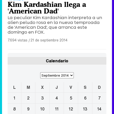
Kim Kardashian llega a
'American Dad'
La peculiar Kim Kardashian interpreta a un
alien peludo rosa en la nueva temproada
de 'American Dad', que arranca este
domingo en FOX.
7.694 vistas
|
21 de septiembre 2014
Calendario
L
M
X
J
V
S
D
1
2
3
4
5
6
7
8
9
10
11
12
13
14