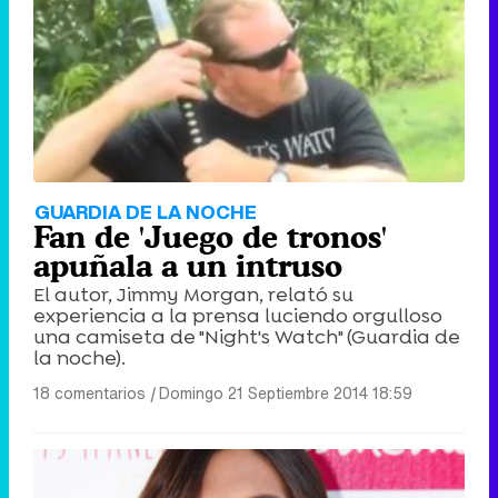
Tráiler de '33 días', la nueva serie de Atresplayer con Julián Villagrán y José Manuel Poga
Tráiler en catalán de 'Ravalear', la nueva serie de HBO Max sobre los fondos buitre
GUARDIA DE LA NOCHE
Fan de 'Juego de tronos'
apuñala a un intruso
El autor, Jimmy Morgan, relató su
experiencia a la prensa luciendo orgulloso
Tráiler de la tercera temporada de 'The Walking Dead: Dead City' de AMC+
una camiseta de "Night's Watch" (Guardia de
la noche).
18 comentarios
|
Domingo 21 Septiembre 2014 18:59
Canción ganadora de Eurovisión 2026: DARA con "Bangaranga" por Bulgaria