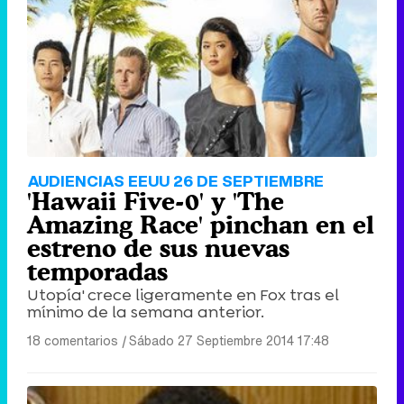
Tráiler de '33 días', la nueva serie de Atresplayer con Julián Villagrán y José Manuel Poga
Tráiler en catalán de 'Ravalear', la nueva serie de HBO Max sobre los fondos buitre
AUDIENCIAS EEUU 26 DE SEPTIEMBRE
'Hawaii Five-0' y 'The
Amazing Race' pinchan en el
estreno de sus nuevas
temporadas
Tráiler de la tercera temporada de 'The Walking Dead: Dead City' de AMC+
Utopía' crece ligeramente en Fox tras el
mínimo de la semana anterior.
18 comentarios
|
Sábado 27 Septiembre 2014 17:48
Canción ganadora de Eurovisión 2026: DARA con "Bangaranga" por Bulgaria