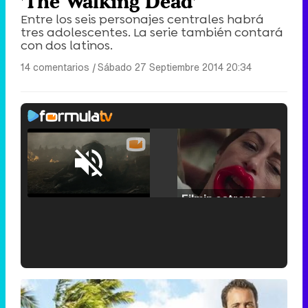
'The Walking Dead'
Entre los seis personajes centrales habrá
tres adolescentes. La serie también contará
con dos latinos.
14 comentarios
|
Sábado 27 Septiembre 2014 20:34
Loaded
:
29.30%
/
Unmute
Filmin estrena el tráiler de 'Millennial Mal', su nueva comedia universitaria de la mano de Lorena Iglesias
'120 Minutos' celebra sus 2.000 programas en Telemadrid con un vídeo del día a día en la redacción