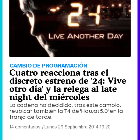
Tráiler de '33 días', la nueva serie de Atresplayer con Julián Villagrán y José Manuel Poga
Tráiler en catalán de 'Ravalear', la nueva serie de HBO Max sobre los fondos buitre
CAMBIO DE PROGRAMACIÓN
Cuatro reacciona tras el
discreto estreno de '24: Vive
otro día' y la relega al late
night del miércoles
Tráiler de la tercera temporada de 'The Walking Dead: Dead City' de AMC+
La cadena ha decidido, tras este cambio,
reubicar también la T4 de 'Hawai 5.0' en la
franja de tarde.
14 comentarios
|
Lunes 29 Septiembre 2014 19:20
Canción ganadora de Eurovisión 2026: DARA con "Bangaranga" por Bulgaria