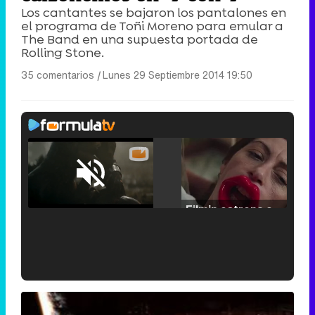
Los cantantes se bajaron los pantalones en
el programa de Toñi Moreno para emular a
The Band en una supuesta portada de
Rolling Stone.
35 comentarios
|
Lunes 29 Septiembre 2014 19:50
Loaded
:
25.30%
/
Unmute
Filmin estrena el tráiler de 'Millennial Mal', su nueva comedia universitaria de la mano de Lorena Iglesias
'120 Minutos' celebra sus 2.000 programas en Telemadrid con un vídeo del día a día en la redacción