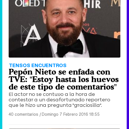
Tráiler de '33 días', la nueva serie de Atresplayer con Julián Villagrán y José Manuel Poga
Tráiler en catalán de 'Ravalear', la nueva serie de HBO Max sobre los fondos buitre
TENSOS ENCUENTROS
Pepón Nieto se enfada con
TVE: "Estoy hasta los huevos
de este tipo de comentarios"
El actor no se contuvo a la hora de
Tráiler de la tercera temporada de 'The Walking Dead: Dead City' de AMC+
contestar a un desafortunado reportero
que le hizo una pregunta "graciosilla".
40 comentarios
|
Domingo 7 Febrero 2016 18:55
Canción ganadora de Eurovisión 2026: DARA con "Bangaranga" por Bulgaria