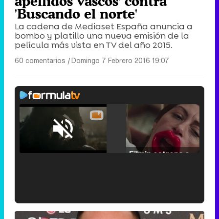
apellidos vascos' contra
'Buscando el norte'
La cadena de Mediaset España anuncia a
bombo y platillo una nueva emisión de la
película más vista en TV del año 2015.
60 comentarios
|
Domingo 7 Febrero 2016 19:07
Loaded
:
25.30%
/
Unmute
Filmin estrena el tráiler de 'Millennial Mal', su nueva comedia universitaria de la mano de Lorena Iglesias
'120 Minutos' celebra sus 2.000 programas en Telemadrid con un vídeo del día a día en la redacción