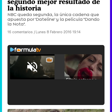
segundo mejor resultado de
la historia
NBC queda segunda, la única cadena que
apuesta por 'Dateline' y la película "Dando
la Nota".
16 comentarios
|
Lunes 8 Febrero 2016 19:14
Loaded
:
25.30%
/
Unmute
Filmin estrena el tráiler de 'Millennial Mal', su nueva comedia universitaria de la mano de Lorena Iglesias
'120 Minutos' celebra sus 2.000 programas en Telemadrid con un vídeo del día a día en la redacción