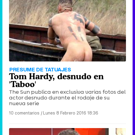
Tráiler de '33 días', la nueva serie de Atresplayer con Julián Villagrán y José Manuel Poga
Tráiler en catalán de 'Ravalear', la nueva serie de HBO Max sobre los fondos buitre
PRESUME DE TATUAJES
Tom Hardy, desnudo en
'Taboo'
The Sun publica en exclusiva varias fotos del
actor desnudo durante el rodaje de su
Tráiler de la tercera temporada de 'The Walking Dead: Dead City' de AMC+
nueva serie
10 comentarios
|
Lunes 8 Febrero 2016 18:36
Canción ganadora de Eurovisión 2026: DARA con "Bangaranga" por Bulgaria