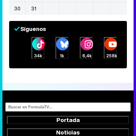
30
31
Síguenos
34k
1k
6,4k
258k
Portada
Noticias