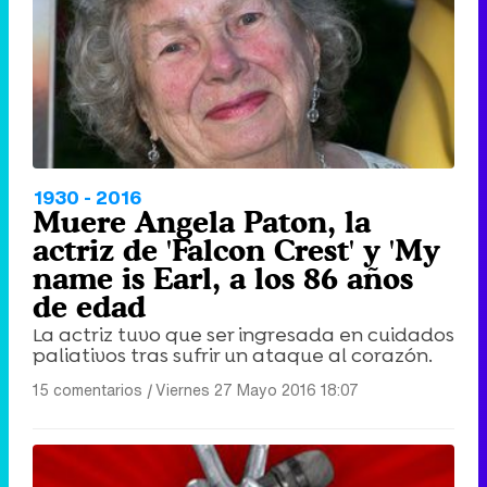
Tráiler de '33 días', la nueva serie de Atresplayer con Julián Villagrán y José Manuel Poga
Tráiler en catalán de 'Ravalear', la nueva serie de HBO Max sobre los fondos buitre
1930 - 2016
Muere Angela Paton, la
actriz de 'Falcon Crest' y 'My
name is Earl, a los 86 años
de edad
Tráiler de la tercera temporada de 'The Walking Dead: Dead City' de AMC+
La actriz tuvo que ser ingresada en cuidados
paliativos tras sufrir un ataque al corazón.
15 comentarios
|
Viernes 27 Mayo 2016 18:07
Canción ganadora de Eurovisión 2026: DARA con "Bangaranga" por Bulgaria