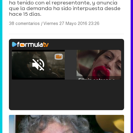
ha tenido con el representante, y anuncia
que la demanda ha sido interpuesta desde
hace 15 días.
38 comentarios
|
Viernes 27 Mayo 2016 23:26
Loaded
:
25.30%
/
Unmute
Filmin estrena el tráiler de 'Millennial Mal', su nueva comedia universitaria de la mano de Lorena Iglesias
'120 Minutos' celebra sus 2.000 programas en Telemadrid con un vídeo del día a día en la redacción