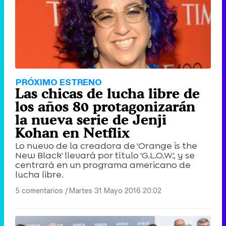
Tráiler de '33 días', la nueva serie de Atresplayer con Julián Villagrán y José Manuel Poga
Tráiler en catalán de 'Ravalear', la nueva serie de HBO Max sobre los fondos buitre
PRÓXIMO ESTRENO
Las chicas de lucha libre de
los años 80 protagonizarán
la nueva serie de Jenji
Kohan en Netflix
Tráiler de la tercera temporada de 'The Walking Dead: Dead City' de AMC+
Lo nuevo de la creadora de 'Orange is the
New Black' llevará por título 'G.L.O.W.', y se
centrará en un programa americano de
lucha libre.
Canción ganadora de Eurovisión 2026: DARA con "Bangaranga" por Bulgaria
5 comentarios
|
Martes 31 Mayo 2016 20:02