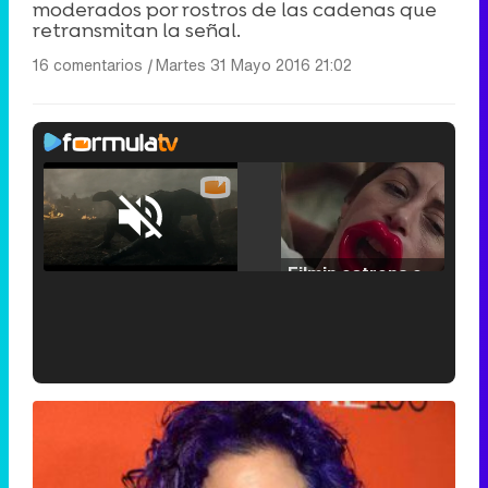
moderados por rostros de las cadenas que
retransmitan la señal.
16 comentarios
|
Martes 31 Mayo 2016 21:02
Loaded
:
29.30%
/
Unmute
Filmin estrena el tráiler de 'Millennial Mal', su nueva comedia universitaria de la mano de Lorena Iglesias
'120 Minutos' celebra sus 2.000 programas en Telemadrid con un vídeo del día a día en la redacción