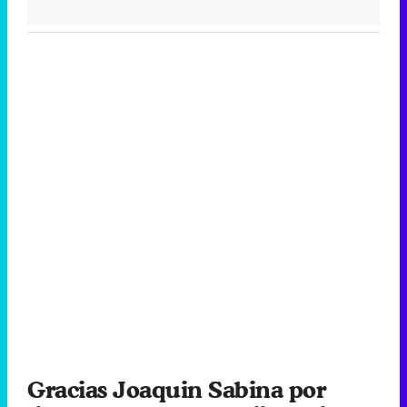
Gracias Joaquin Sabina por
demostrarme con tu llamada
que tu grandeza no es solo
artística..Gracias por tu
explicación,tu apoyo y tu
cariño!