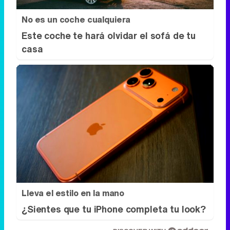
Lleva el estilo en la mano
¿Sientes que tu iPhone completa tu look?
DISCOVER WITH
Síguenos
34k
1k
6,4k
258k