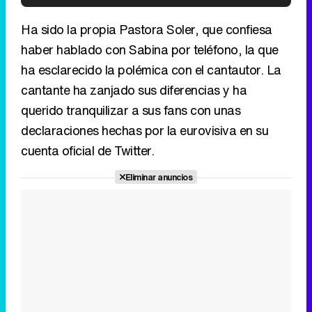
Tráiler de '33 días', la nueva serie de Atresplayer con Julián Villagrán y José Manuel Poga
querido tranquilizar a sus fans con unas
declaraciones hechas por la eurovisiva en su
cuenta oficial de Twitter.
Tráiler en catalán de 'Ravalear', la nueva serie de HBO Max sobre los fondos buitre
Eliminar anuncios
Tráiler de la tercera temporada de 'The Walking Dead: Dead City' de AMC+
Canción ganadora de Eurovisión 2026: DARA con "Bangaranga" por Bulgaria