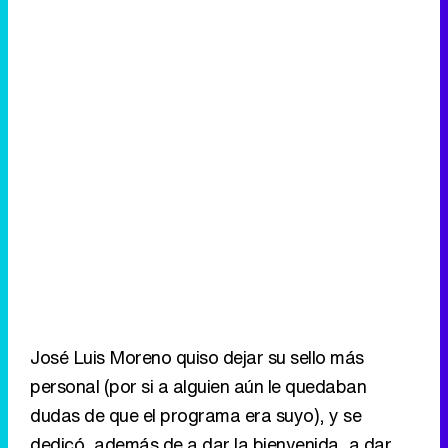
Canción ganadora de Eurovisión 2026: DARA con "Bangaranga" por Bulgaria
José Luis Moreno quiso dejar su sello más
personal (por si a alguien aún le quedaban
dudas de que el programa era suyo), y se
dedicó, además de a dar la bienvenida, a dar