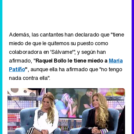
miedo de que le quitemos su puesto como
colaboradora en 'Sálvame'", y según han
afirmado, "
Raquel Bollo le tiene miedo a
María
Patiño
"
, aunque ella ha afirmado que "no tengo
nada contra ella".
Las Mellis durante una intervención anterior en 'Deluxe'
Eliminar anuncios