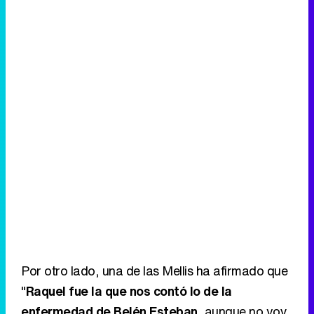
Por otro lado, una de las Mellis ha afirmado que
"
Raquel fue la que nos contó lo de la
enfermedad de Belén Esteban
, aunque no voy
a contarlo, porque a ella le duele", además de
afirmar que "Raquel Bollo nos enseñaba las
conversaciones que tenía con
Mila Ximénez
".
Eliminar anuncios