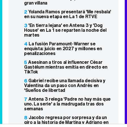
4
La fusión Paramount-Warner se
enquista: juicio en 2027 y millones en
penalizaciones
5
Asesinan a tiros al influencer César
Gastélum mientras emitía en directo en
TikTok
6
Gabriel recibe una llamada decisiva y
Valentina da un paso con Andrés en
'Sueños de libertad
7
Antena 3 relega 'Padre no hay más que
uno. La serie' a la madrugada tras dos
semanas
8
Jacobo regresa por sorpresa y da un
giro a la historia de Martina y Adriano en
'La promesa'
9
Netflix pone fecha a 'Monster: The
Lizzie Borden Story' y muestra sus
primeras imágenes
10
El cambio radical de Tatiana Delgado:
así es ahora la concursante de
'Supervivientes 2011'