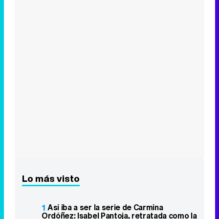
Lo más visto
1
Así iba a ser la serie de Carmina
Ordóñez: Isabel Pantoja, retratada como la
gran villana
2
Yolanda Ramos presentará 'Me resbala'
en su nueva etapa en La 1 de RTVE
3
'En tierra lejana' en Antena 3 y 'Dog
House' en La 1 se reparten la noche del
martes