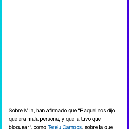
Sobre Mila, han afirmado que "Raquel nos dijo
que era mala persona, y que la tuvo que
bloquear", como
Terelu Campos
, sobre la que
han afirmado que "
Raquel dijo que era
prepotente, y que se creía la reina de
Telecinco".
Por último, sobre
Kiko Hernández
,
"Raquel dijo