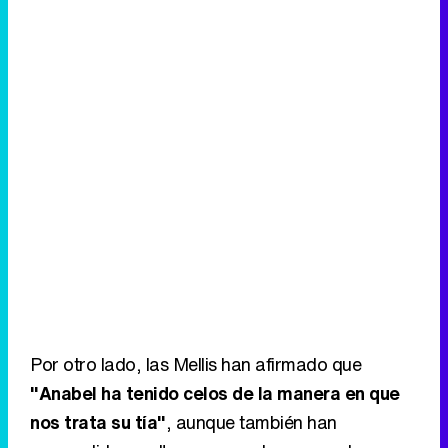
Por otro lado, las Mellis han afirmado que
"Anabel ha tenido celos de la manera en que
nos trata su tía"
, aunque también han
respondido que "no nos consta que sea la
culpable de que ya no entremos en Cantora".
Las Mellis: "Raquel Bollo nos dijo
que 'Belén Esteban me han