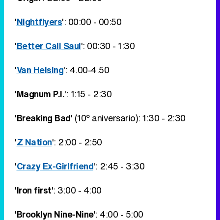
'
Nightflyers
': 00:00 - 00:50
'
Better Call Saul
': 00:30 - 1:30
'
Van Helsing
': 4.00-4.50
'
Magnum P.I.
': 1:15 - 2:30
'
Breaking Bad
' (10º aniversario): 1:30 - 2:30
'
Z Nation
': 2:00 - 2:50
'
Crazy Ex-Girlfriend
': 2:45 - 3:30
'
Iron first
': 3:00 - 4:00
'
Brooklyn Nine-Nine
': 4:00 - 5:00