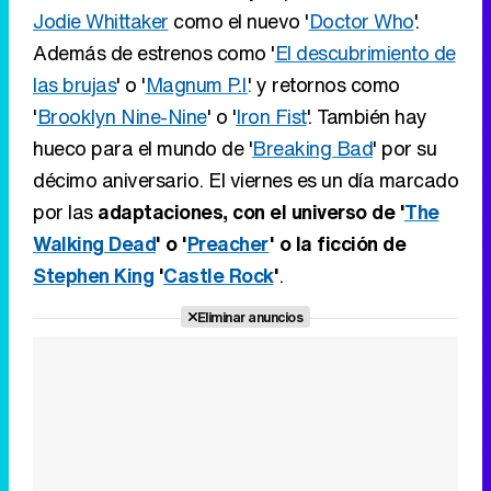
Jodie Whittaker
como el nuevo '
Doctor Who
'.
Además de estrenos como '
El descubrimiento de
las brujas
' o '
Magnum P.I.
' y retornos como
'
Brooklyn Nine-Nine
' o '
Iron Fist
'. También hay
hueco para el mundo de '
Breaking Bad
' por su
décimo aniversario. El viernes es un día marcado
por las
adaptaciones, con el universo de '
The
Walking Dead
' o '
Preacher
' o la ficción de
Stephen King
'
Castle Rock
'
.
Eliminar anuncios