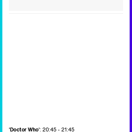
'
Doctor Who
': 20:45 - 21:45