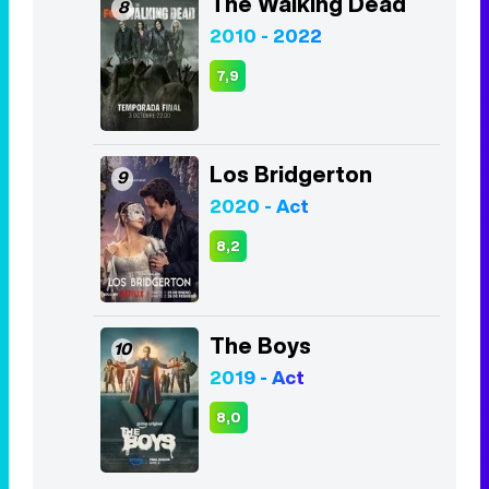
The Walking Dead
8
2010 - 2022
7,9
Los Bridgerton
9
2020 - Act
8,2
The Boys
10
2019 - Act
8,0