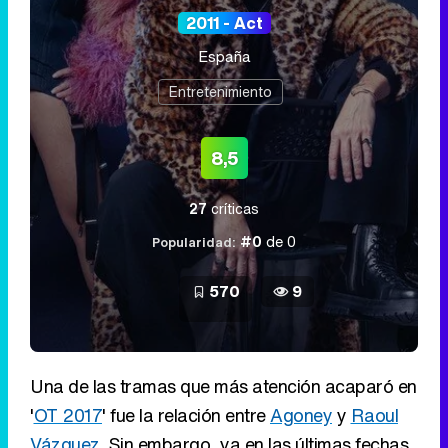
2011 - Act
España
Entretenimiento
8,5
27
críticas
#0
de 0
Popularidad:
570
9
Una de las tramas que más atención acaparó en
'
OT 2017
' fue la relación entre
Agoney
y
Raoul
Vázquez
. Sin embargo, ya en las últimas fechas