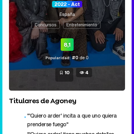
2022 - Act
España
Concursos
Entretenimiento
8,1
#0
de 0
Popularidad:
10
4
Titulares de Agoney
"'Quiero arder' incita a que uno quiera
prenderse fuego"
"'Quiero arder' tiene muchos detalles,