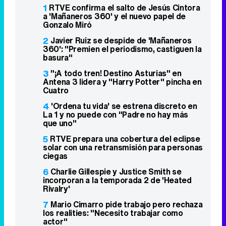
1
RTVE confirma el salto de Jesús Cintora
a 'Mañaneros 360' y el nuevo papel de
Gonzalo Miró
2
Javier Ruiz se despide de 'Mañaneros
360': "Premien el periodismo, castiguen la
basura"
3
"¡A todo tren! Destino Asturias" en
Antena 3 lidera y "Harry Potter" pincha en
Cuatro
4
'Ordena tu vida' se estrena discreto en
La 1 y no puede con "Padre no hay más
que uno"
5
RTVE prepara una cobertura del eclipse
solar con una retransmisión para personas
ciegas
6
Charlie Gillespie y Justice Smith se
incorporan a la temporada 2 de 'Heated
Rivalry'
7
Mario Cimarro pide trabajo pero rechaza
los realities: "Necesito trabajar como
actor"