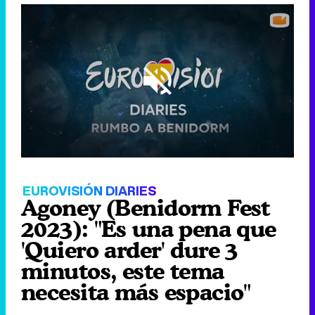
Loaded
:
10.49%
/
Unmute
EUROVISIÓN DIARIES
Agoney (Benidorm Fest
2023): "Es una pena que
'Quiero arder' dure 3
minutos, este tema
necesita más espacio"