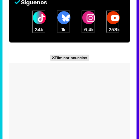
Síguenos
34k
1k
6,4k
258k
Eliminar anuncios