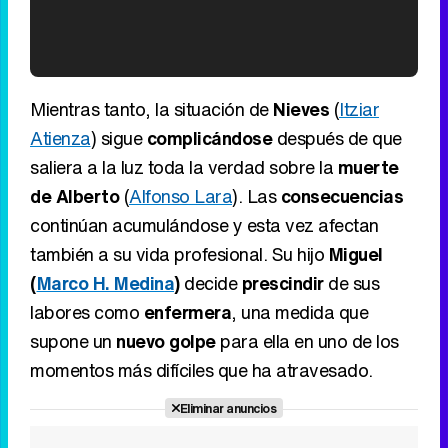
'120 Minutos' celebra sus 2.000 programas en Telemadrid con un vídeo del día a día en la redacción
Mientras tanto, la situación de
Nieves
(
Itziar
Atienza
) sigue
complicándose
después de que
saliera a la luz toda la verdad sobre la
muerte
de Alberto
(
Alfonso Lara
). Las
consecuencias
Tráiler de '33 días', la nueva serie de Atresplayer con Julián Villagrán y José Manuel Poga
continúan acumulándose y esta vez afectan
también a su vida profesional. Su hijo
Miguel
(
Marco H. Medina
)
decide
prescindir
de sus
labores como
enfermera
, una medida que
Tráiler en catalán de 'Ravalear', la nueva serie de HBO Max sobre los fondos buitre
supone un
nuevo golpe
para ella en uno de los
momentos más difíciles que ha atravesado.
Eliminar anuncios
Tráiler de la tercera temporada de 'The Walking Dead: Dead City' de AMC+