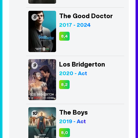
The Good Doctor
8
2017 - 2024
8,4
Los Bridgerton
9
2020 - Act
8,2
The Boys
10
2019 - Act
8,0