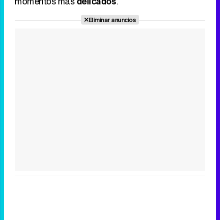
momentos más
delicados
.
Eliminar anuncios