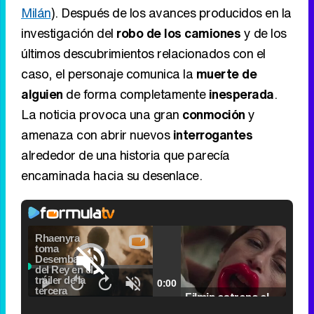
Milán
). Después de los avances producidos en la
investigación del
robo de los camiones
y de los
últimos descubrimientos relacionados con el
caso, el personaje comunica la
muerte de
alguien
de forma completamente
inesperada
.
La noticia provoca una gran
conmoción
y
amenaza con abrir nuevos
interrogantes
alrededor de una historia que parecía
encaminada hacia su desenlace.
Loaded
:
5.31%
Picture-
Fullscr
Current
0:00
/
Duration
2:24
Remaining
-
2:24
in-
Pause
Unmute
Seek
Seek
Picture
Filmin estrena el tráiler de 'Millennial Mal', su nueva comedia universitaria de la mano de Lorena Iglesias
back
forward
20
30
seconds
seconds
Time
Time