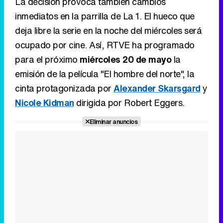
La decisión provoca también cambios
inmediatos en la parrilla de La 1. El hueco que
deja libre la serie en la noche del miércoles será
ocupado por cine. Así, RTVE ha programado
Tráiler de '33 días', la nueva serie de Atresplayer con Julián Villagrán y José Manuel Poga
para el próximo
miércoles 20 de mayo
la
emisión de la película "El hombre del norte", la
cinta protagonizada por
Alexander Skarsgard
y
Nicole Kidman
dirigida por Robert Eggers.
Tráiler en catalán de 'Ravalear', la nueva serie de HBO Max sobre los fondos buitre
Eliminar anuncios
Tráiler de la tercera temporada de 'The Walking Dead: Dead City' de AMC+
Canción ganadora de Eurovisión 2026: DARA con "Bangaranga" por Bulgaria