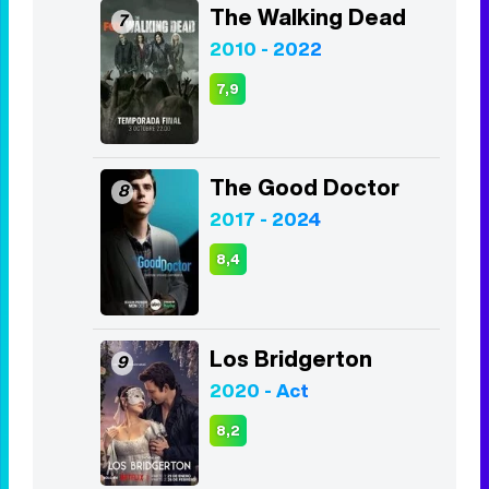
The Walking Dead
7
2010 - 2022
7,9
The Good Doctor
8
2017 - 2024
8,4
Los Bridgerton
9
2020 - Act
8,2