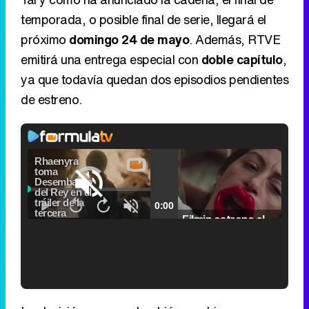
temporada, o posible final de serie, llegará el
próximo
domingo 24 de mayo
. Además, RTVE
emitirá una entrega especial con
doble capítulo
,
ya que todavía quedan dos episodios pendientes
de estreno.
Video
Player
is
Loaded
:
loading.
0.00%
Picture-
Fullscr
Current
0:00
/
Duration
2:24
Remaining
-
2:24
in-
Pause
Unmute
Seek
Seek
Picture
Filmin estrena el tráiler de 'Millennial Mal', su nueva comedia universitaria de la mano de Lorena Iglesias
back
forward
20
30
seconds
seconds
Time
Time
'120 Minutos' celebra sus 2.000 programas en Telemadrid con un vídeo del día a día en la redacción