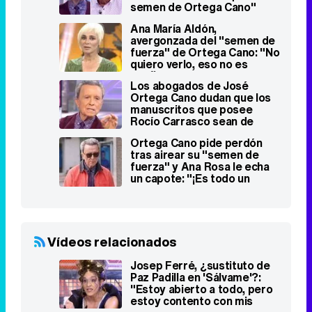
semen de Ortega Cano"
Ana María Aldón,
avergonzada del "semen de
fuerza" de Ortega Cano: "No
quiero verlo, eso no es
cariño"
Los abogados de José
Ortega Cano dudan que los
manuscritos que posee
Rocío Carrasco sean de
Rocío Jurado
Ortega Cano pide perdón
tras airear su "semen de
fuerza" y Ana Rosa le echa
un capote: "¡Es todo un
drama!"
Vídeos relacionados
Josep Ferré, ¿sustituto de
Paz Padilla en 'Sálvame'?:
"Estoy abierto a todo, pero
estoy contento con mis