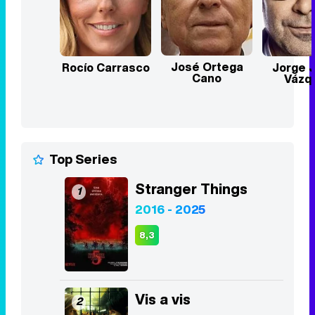
José Ortega
Rocío Carrasco
Jorge J
Cano
Vázq
Top Series
Stranger Things
1
2016 - 2025
8,3
Vis a vis
2