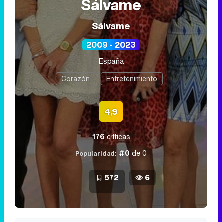
Sálvame
Sálvame
2009 - 2023
España
Corazón
Entretenimiento
4,9
176
críticas
#0
de 0
Popularidad:
572
6