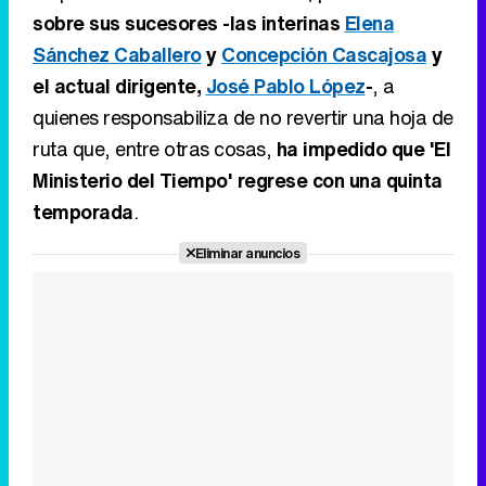
Tráiler de '33 días', la nueva serie de Atresplayer con Julián Villagrán y José Manuel Poga
sobre sus sucesores -las interinas
Elena
Sánchez Caballero
y
Concepción Cascajosa
y
el actual dirigente,
José Pablo López
-
, a
quienes responsabiliza de no revertir una hoja de
Tráiler en catalán de 'Ravalear', la nueva serie de HBO Max sobre los fondos buitre
ruta que, entre otras cosas,
ha impedido que 'El
Ministerio del Tiempo' regrese con una quinta
temporada
.
Tráiler de la tercera temporada de 'The Walking Dead: Dead City' de AMC+
Eliminar anuncios
Canción ganadora de Eurovisión 2026: DARA con "Bangaranga" por Bulgaria