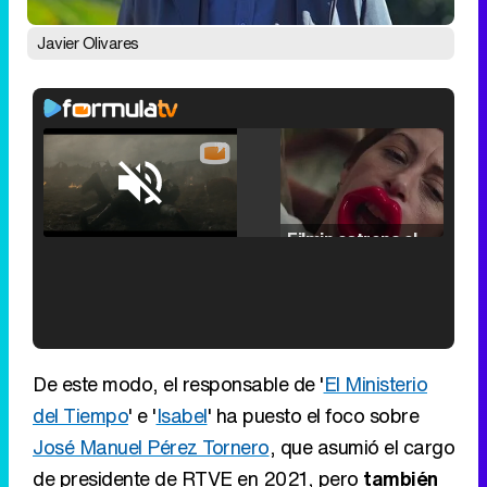
Javier Olivares
Loaded
:
29.30%
/
Unmute
Filmin estrena el tráiler de 'Millennial Mal', su nueva comedia universitaria de la mano de Lorena Iglesias
'120 Minutos' celebra sus 2.000 programas en Telemadrid con un vídeo del día a día en la redacción
De este modo, el responsable de '
El Ministerio
del Tiempo
' e '
Isabel
' ha puesto el foco sobre
José Manuel Pérez Tornero
, que asumió el cargo
de presidente de RTVE en 2021, pero
también