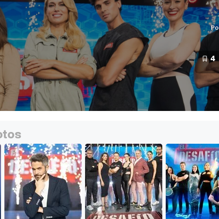
Po
4
otos