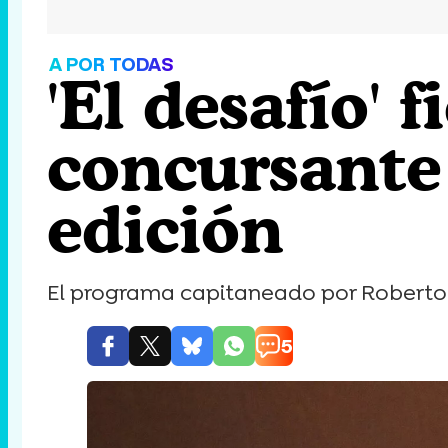
A POR TODAS
'El desafío'
concursante 
edición
El programa capitaneado por Roberto 
5