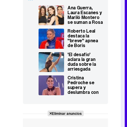
Ana Guerra,
Laura Escanes y
Mariló Montero
se suman a Rosa
López como
Roberto Leal
finalistas de 'El
destaca la
desafío 3'
"breve" apnea
de Boris
Izaguirre en 'El
'El desafío'
desafío': "No hay
aclara la gran
que quitarle
duda sobre la
importancia"
arriesgada
prueba de
Cristina
Cristina
Pedroche se
Pedroche:
supera y
¿Estaba ya
deslumbra con
embarazada?
un arriesgado
número en su
segunda visita a
'El desafío'
Eliminar anuncios