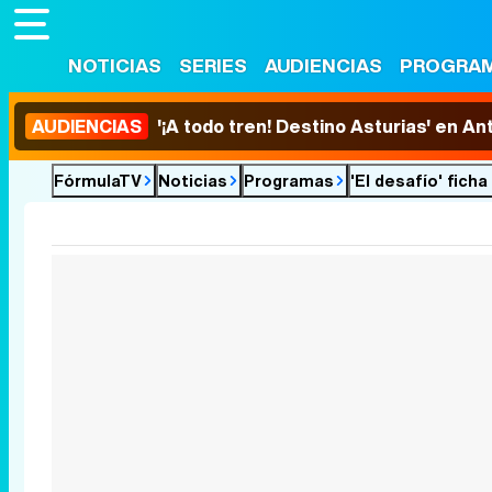
NOTICIAS
SERIES
AUDIENCIAS
PROGRA
AUDIENCIAS
'¡A todo tren! Destino Asturias' en An
FórmulaTV
Noticias
Programas
'El desafío' fich