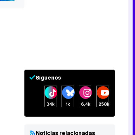
Síguenos
34k
1k
6,4k
258k
Noticias relacionadas