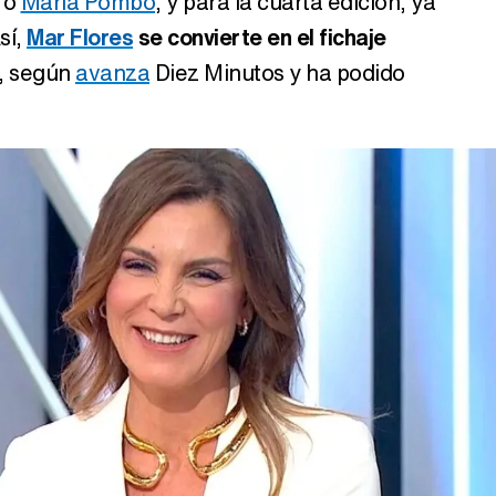
o
María Pombo
, y para la cuarta edición, ya
sí,
Mar Flores
se convierte en el fichaje
o, según
avanza
Diez Minutos y ha podido