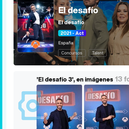
El desafío
El desafío
2021 - Act
España
Concursos
Talent
13 f
'El desafío 3', en imágenes