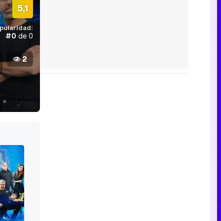
5,1
pularidad:
#0
de 0
2