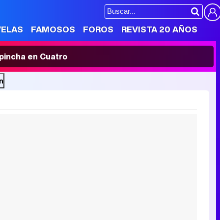
VELAS
FAMOSOS
FOROS
REVISTA 20 AÑOS
' pincha en Cuatro
n