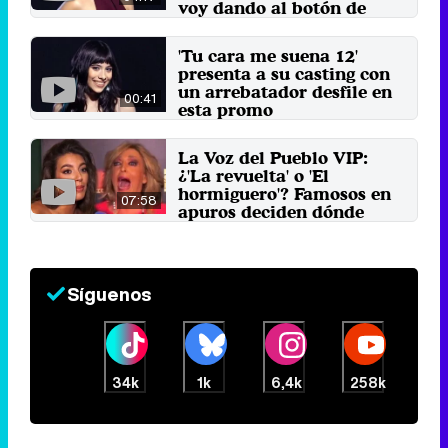
voy dando al botón de
repetir"
25 de abril 2025
'Tu cara me suena 12'
presenta a su casting con
un arrebatador desfile en
00:41
esta promo
18 de marzo 2025
La Voz del Pueblo VIP:
¿'La revuelta' o 'El
hormiguero'? Famosos en
07:58
apuros deciden dónde
irían
26 de septiembre 2024
Síguenos
34k
1k
6,4k
258k