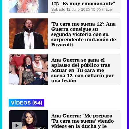
12': "Es muy emocionante"
Sábado 12 Julio 2025 13:05 (hace
10 minutos)
'Tu cara me suena 12': Ana
Guerra consigue su
segunda victoria con su
sorprendente imitación de
Pavarotti
Sábado 5 Julio 2025 13:22 (hace 1
minuto)
Ana Guerra se gana el
aplauso del público tras
actuar en 'Tu cara me
suena 12' con collarín por
una lesión
Sábado 7 Junio 2025 11:33 (hace
23 segundos)
VÍDEOS (64)
Ana Guerra: "Me preparo
'Tu cara me suena' viendo
vídeos en la ducha y le
04:17