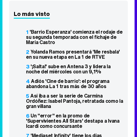
Lo más visto
1
'Barrio Esperanza' comienza el rodaje de
su segunda temporada con el fichaje de
María Castro
2
Yolanda Ramos presentará 'Me resbala'
en su nueva etapa en La 1 de RTVE
3
'¡Salta!' sube en Antena 3 y lidera la
noche del miércoles con un 9,1%
4
Adiós 'Cine de barrio': el programa
abandona La 1 tras más de 30 años
5
Así iba a ser la serie de Carmina
Ordóñez: Isabel Pantoja, retratada como la
gran villana
6
Un "error" en la promo de
'Supervivientes All Stars' destapa a Ivana
Icardi como concursante
7
'Mediaset Infinity' tiene los días