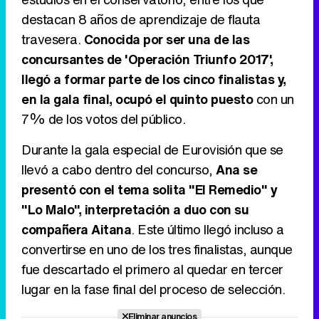
destacan 8 años de aprendizaje de flauta
travesera.
Conocida por ser una de las
Tráiler en catalán de 'Ravalear', la nueva serie de HBO Max sobre los fondos buitre
concursantes de 'Operación Triunfo 2017',
llegó a formar parte de los cinco finalistas y,
en la gala final, ocupó el quinto puesto
con un
7% de los votos del público.
Tráiler de la tercera temporada de 'The Walking Dead: Dead City' de AMC+
Durante la gala especial de Eurovisión que se
llevó a cabo dentro del concurso,
Ana se
presentó con el tema solita "El Remedio" y
Canción ganadora de Eurovisión 2026: DARA con "Bangaranga" por Bulgaria
"Lo Malo", interpretación a duo con su
compañera Aitana
. Este último llegó incluso a
convertirse en uno de los tres finalistas, aunque
fue descartado el primero al quedar en tercer
lugar en la fase final del proceso de selección.
Eliminar anuncios