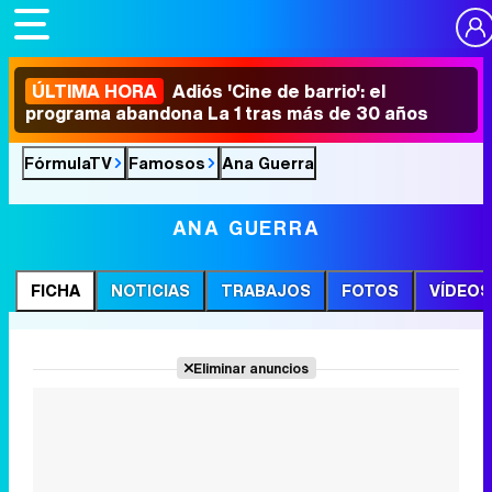
ÚLTIMA HORA
Adiós 'Cine de barrio': el
programa abandona La 1 tras más de 30 años
FórmulaTV
Famosos
Ana Guerra
ANA GUERRA
FICHA
NOTICIAS
TRABAJOS
FOTOS
VÍDEOS
Eliminar anuncios