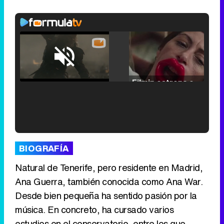
Loaded
:
29.30%
/
Unmute
Filmin estrena el tráiler de 'Millennial Mal', su nueva comedia universitaria de la mano de Lorena Iglesias
'120 Minutos' celebra sus 2.000 programas en Telemadrid con un vídeo del día a día en la redacción
BIOGRAFÍA
Natural de Tenerife, pero residente en Madrid,
Ana Guerra, también conocida como Ana War.
Desde bien pequeña ha sentido pasión por la
Tráiler de '33 días', la nueva serie de Atresplayer con Julián Villagrán y José Manuel Poga
música. En concreto, ha cursado varios
estudios en el conservatorio, entre los que