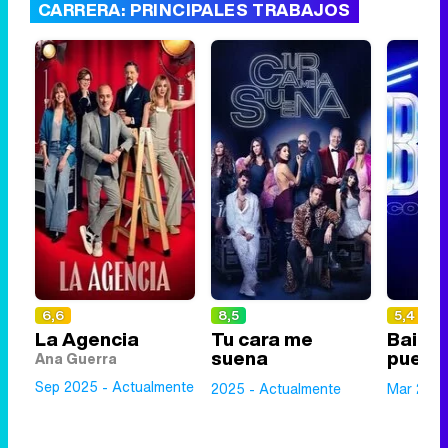
CARRERA: PRINCIPALES TRABAJOS
6,6
8,5
5,4
La Agencia
Tu cara me
Baila
suena
pueda
Ana Guerra
Sep 2025 - Actualmente
2025 - Actualmente
Mar 2024