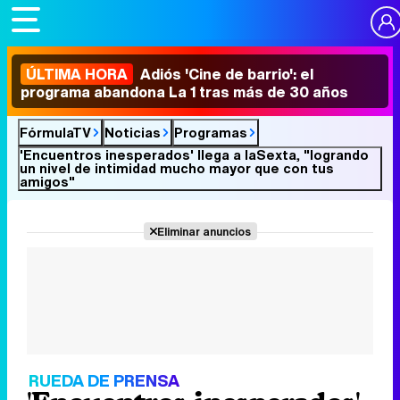
ÚLTIMA HORA
Adiós 'Cine de barrio': el
programa abandona La 1 tras más de 30 años
FórmulaTV
Noticias
Programas
'Encuentros inesperados' llega a laSexta, "logrando
un nivel de intimidad mucho mayor que con tus
amigos"
Eliminar anuncios
RUEDA DE PRENSA