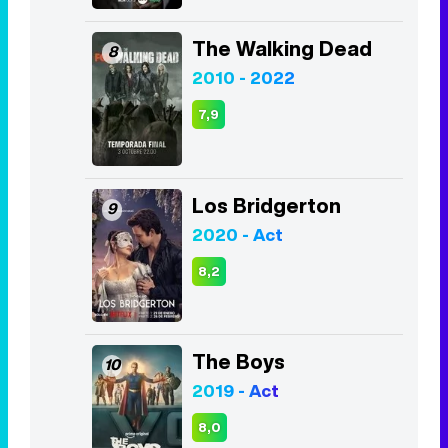
The Walking Dead
8
2010 - 2022
7,9
Los Bridgerton
9
2020 - Act
8,2
The Boys
10
2019 - Act
8,0