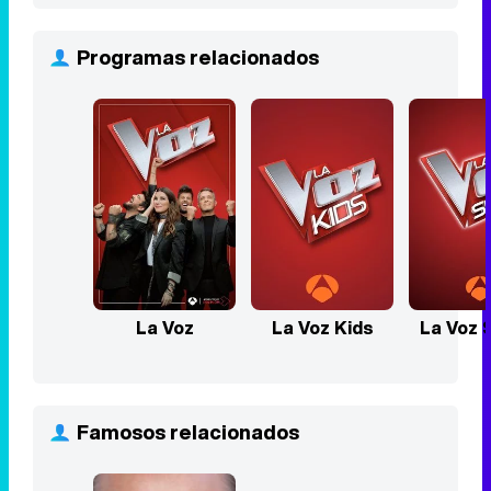
Programas relacionados
La Voz
La Voz Kids
La Voz 
Famosos relacionados