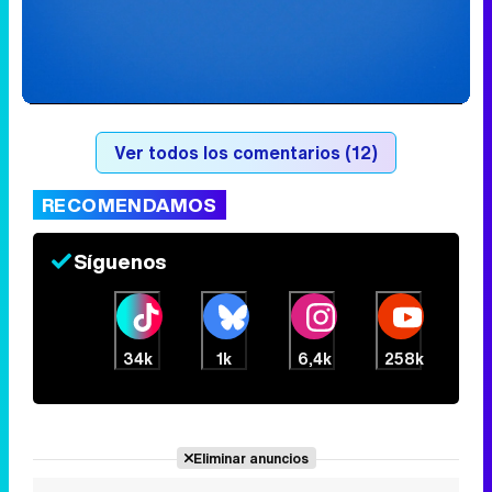
Loaded
:
41.25%
/
Unmute
Ver todos los comentarios (12)
RECOMENDAMOS
Síguenos
34k
1k
6,4k
258k
Eliminar anuncios