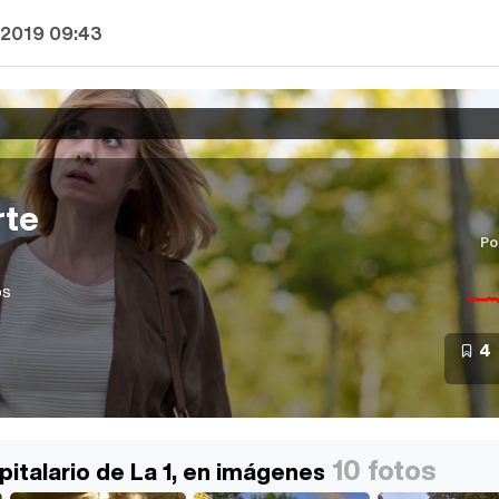
 2019 09:43
rte
Po
os
4
10 fotos
spitalario de La 1, en imágenes