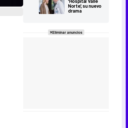
'Hospital Valle
Norte', su nuevo
drama
hospitalario:
"Estaba pensada
antes de 'The
Good Doctor'"
Eliminar anuncios