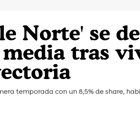
lle Norte' se d
media tras vi
yectoria
primera temporada con un 8,5% de share, h