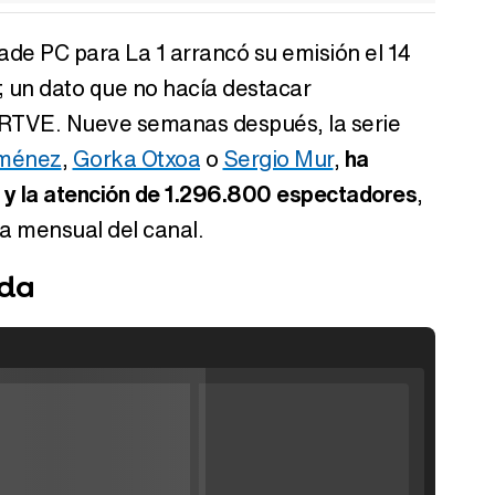
ade PC para La 1 arrancó su emisión el 14
 un dato que no hacía destacar
 RTVE. Nueve semanas después, la serie
iménez
,
Gorka Otxoa
o
Sergio Mur
,
ha
y la atención de 1.296.800 espectadores
,
a mensual del canal.
ída
Filmin estrena el tráiler de 'Millennial Mal', su nueva comedia universitaria de la mano de Lorena Iglesias