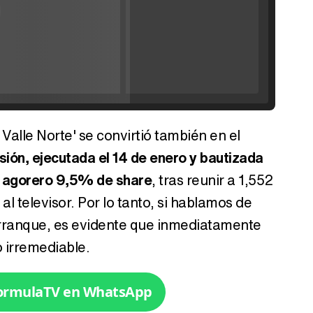
'120 Minutos' celebra sus 2.000 programas en Telemadrid con un vídeo del día a día en la redacción
 Valle Norte' se convirtió también en el
Tráiler de '33 días', la nueva serie de Atresplayer con Julián Villagrán y José Manuel Poga
sión, ejecutada el 14 de enero y bautizada
n agorero 9,5% de share
, tras reunir a 1,552
l televisor. Por lo tanto, si hablamos de
ranque, es evidente que inmediatamente
Tráiler en catalán de 'Ravalear', la nueva serie de HBO Max sobre los fondos buitre
 irremediable.
FormulaTV en WhatsApp
Tráiler de la tercera temporada de 'The Walking Dead: Dead City' de AMC+