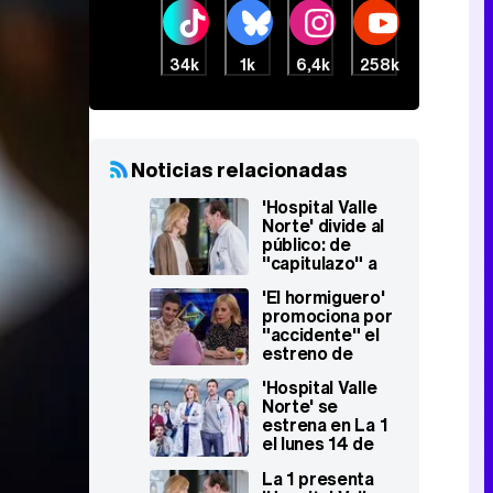
34k
1k
6,4k
258k
Noticias relacionadas
'Hospital Valle
Norte' divide al
público: de
"capitulazo" a
"desfibrilan por
'El hormiguero'
encima de sus
promociona por
posibilidades"
"accidente" el
estreno de
'Hospital Valle
'Hospital Valle
Norte' en La 1
Norte' se
estrena en La 1
el lunes 14 de
enero
La 1 presenta