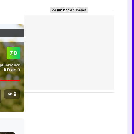
Eliminar anuncios
7,0
pularidad:
#0
de 0
2