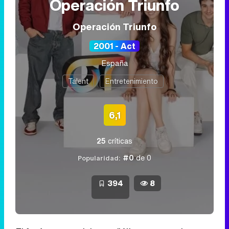
Operación Triunfo
Operación Triunfo
2001 - Act
España
Talent
Entretenimiento
6,1
25
críticas
#0
de 0
Popularidad:
394
8