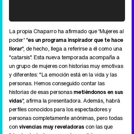
'120 Minutos' celebra sus 2.000 programas en Telemadrid con un vídeo del día a día en la redacción
La propia Chaparro ha afirmado que 'Mujeres al
poder' "
es un programa inspirador que te hace
llorar
", de hecho, llega a referirse a él como una
"catarsis". Esta nueva temporada acompaña a
Tráiler de '33 días', la nueva serie de Atresplayer con Julián Villagrán y José Manuel Poga
un grupo de mujeres con historias muy emotivas
y diferentes: "La emoción está en la vida y las
personas. Hemos conseguido contar las
historias de esas personas
metiéndonos en sus
Tráiler en catalán de 'Ravalear', la nueva serie de HBO Max sobre los fondos buitre
vidas
", afirma la presentadora. Además, habrá
perfiles conocidos para los espectadores y
personas completamente anónimas, pero todas
con
vivencias muy reveladoras
con las que
Tráiler de la tercera temporada de 'The Walking Dead: Dead City' de AMC+