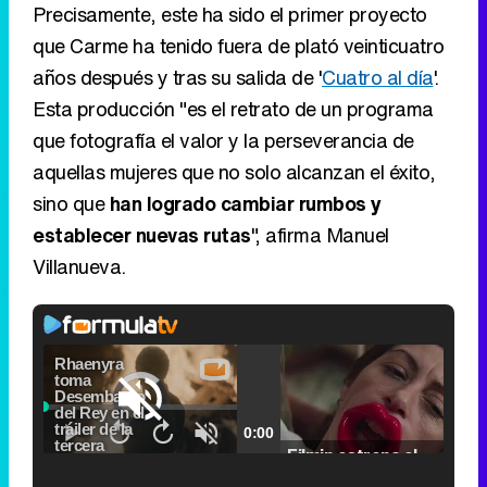
Precisamente, este ha sido el primer proyecto
que Carme ha tenido fuera de plató veinticuatro
años después y tras su salida de '
Cuatro al día
'.
Esta producción "es el retrato de un programa
que fotografía el valor y la perseverancia de
aquellas mujeres que no solo alcanzan el éxito,
sino que
han logrado cambiar rumbos y
establecer nuevas rutas
", afirma Manuel
Villanueva.
Video
Player
is
Loaded
:
loading.
0.00%
Picture-
Fullscr
Current
0:00
/
Duration
2:24
Remaining
-
2:24
in-
Pause
Unmute
Seek
Seek
Picture
Filmin estrena el tráiler de 'Millennial Mal', su nueva comedia universitaria de la mano de Lorena Iglesias
back
forward
20
30
seconds
seconds
Time
Time