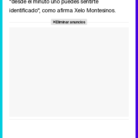
"desde el minuto uno puedes sentirte
identificado", como afirma Xelo Montesinos.
Eliminar anuncios
Canción ganadora de Eurovisión 2026: DARA con "Bangaranga" por Bulgaria