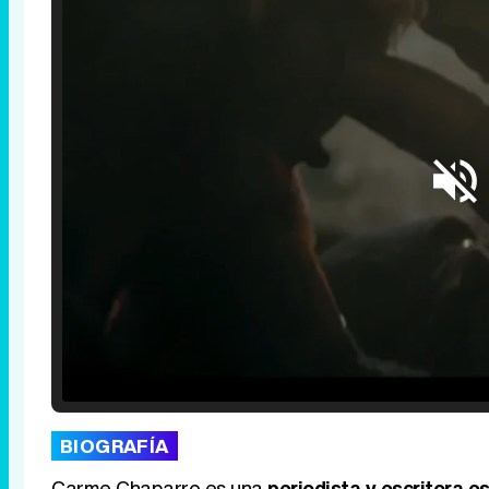
Loaded
:
25.30%
/
Unmute
BIOGRAFÍA
Carme Chaparro es una
periodista y escritora e