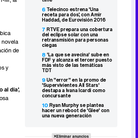
6
Telecinco estrena 'Una
receta para dos', con Amir
Haddad, de Eurovisión 2016
7
RTVE prepara una cobertura
ubica
del eclipse solar con una
retransmisión para personas
a novela
ciegas
ación de
8
'La que se avecina' sube en
FDF y alcanza el tercer puesto
más visto de las temáticas
os y
TDT
9
Un "error" en la promo de
'Supervivientes All Stars'
 al día',
destapa a Ivana Icardi como
concursante
Rosa
10
Ryan Murphy se plantea
hacer un reboot de 'Glee' con
una nueva generación
Eliminar anuncios