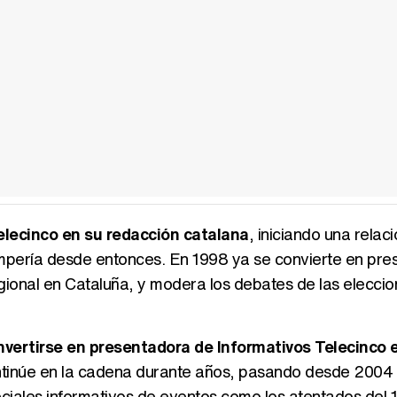
elecinco en su redacción catalana
, iniciando una relac
ompería desde entonces. En 1998 ya se convierte en pr
gional en Cataluña, y modera los debates de las elecci
onvertirse en presentadora de Informativos Telecinco e
ntinúe en la cadena durante años, pasando desde 2004 a
ales informativos de eventos como los atentados del 1