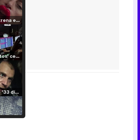
Filmin estrena el tráiler de 'Millennial Mal', su nueva comedia universitaria de la mano de Lorena Iglesias
'120 Minutos' celebra sus 2.000 programas en Telemadrid con un vídeo del día a día en la redacción
Tráiler de '33 días', la nueva serie de Atresplayer con Julián Villagrán y José Manuel Poga
Tráiler en catalán de 'Ravalear', la nueva serie de HBO Max sobre los fondos buitre