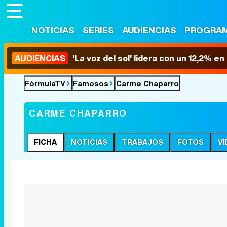
NOTICIAS
SERIES
AUDIENCIAS
PROGRA
AUDIENCIAS
'La voz del sol' lidera con un 12,2% e
FórmulaTV
Famosos
Carme Chaparro
CARME CHAPARRO
FICHA
NOTICIAS
TRABAJOS
FOTOS
V