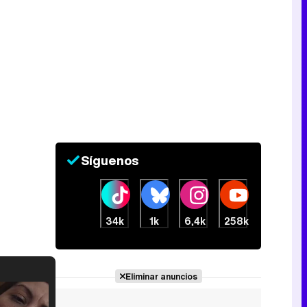
Síguenos
34k
1k
6,4k
258k
Eliminar anuncios