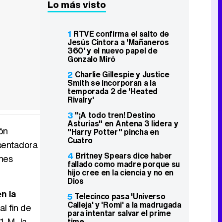
Lo más visto
1
RTVE confirma el salto de
Jesús Cintora a 'Mañaneros
360' y el nuevo papel de
Gonzalo Miró
2
Charlie Gillespie y Justice
Smith se incorporan a la
temporada 2 de 'Heated
Rivalry'
3
"¡A todo tren! Destino
Asturias" en Antena 3 lidera y
ión
"Harry Potter" pincha en
Cuatro
esentadora
4
Britney Spears dice haber
ones
fallado como madre porque su
hijo cree en la ciencia y no en
Dios
n la
5
Telecinco pasa 'Universo
Calleja' y 'Romi' a la madrugada
l fin de
para intentar salvar el prime
1-M, la
time