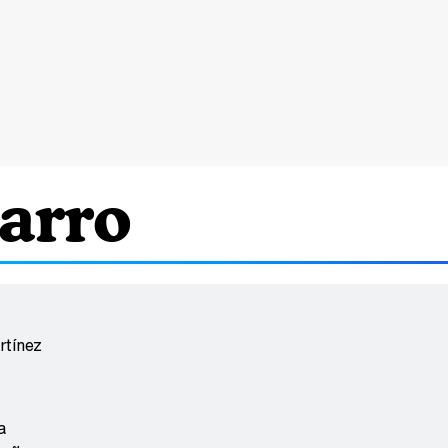
arro
rtínez
a