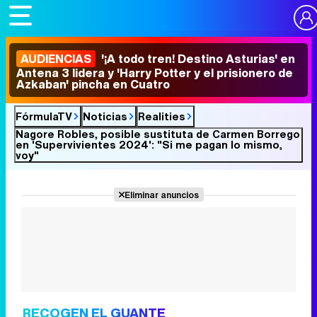
AUDIENCIAS
'¡A todo tren! Destino Asturias' en
Antena 3 lidera y 'Harry Potter y el prisionero de
Azkaban' pincha en Cuatro
FórmulaTV
Noticias
Realities
Nagore Robles, posible sustituta de Carmen Borrego
en 'Supervivientes 2024': "Si me pagan lo mismo,
voy"
Eliminar anuncios
RECOGEN EL GUANTE