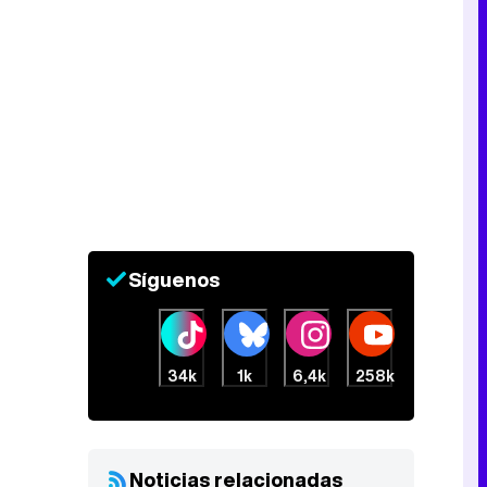
Síguenos
34k
1k
6,4k
258k
Noticias relacionadas