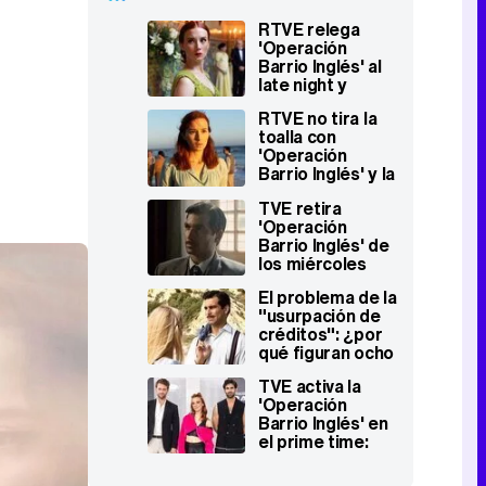
RTVE relega
'Operación
Barrio Inglés' al
late night y
suprime 'Baila
RTVE no tira la
como puedas'
toalla con
'Operación
Barrio Inglés' y la
reubica en el
TVE retira
prime time del
'Operación
domingo
Barrio Inglés' de
los miércoles
tras su pobre
El problema de la
estreno (y evitar
"usurpación de
la nueva
créditos": ¿por
competencia)
qué figuran ocho
creadores en
TVE activa la
'Operación
'Operación
Barrio Inglés'?
Barrio Inglés' en
el prime time:
"Queríamos huir
de lo