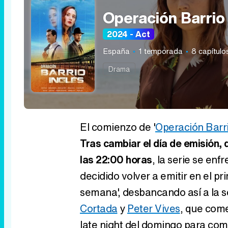
Operación Barrio 
2024 - Act
España
1 temporada
8 capítulo
Drama
El comienzo de '
Operación Barri
Tras cambiar el día de emisión, 
las 22:00 horas
, la serie se en
decidido volver a emitir en el pr
semana', desbancando así a la 
Cortada
y
Peter Vives
, que come
late night del domingo para co