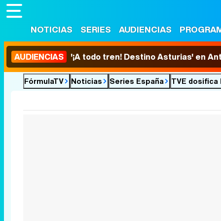
NOTICIAS
SERIES
AUDIENCIAS
PROGRA
AUDIENCIAS
'¡A todo tren! Destino Asturias' en An
FórmulaTV
Noticias
Series España
TVE dosifica 