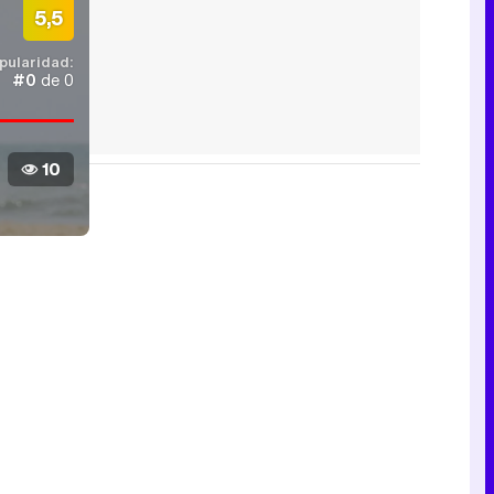
5,5
pularidad:
#0
de 0
10