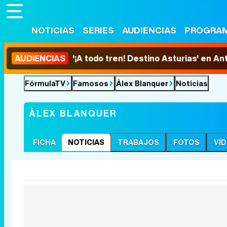
NOTICIAS
SERIES
AUDIENCIAS
PROGRA
AUDIENCIAS
'¡A todo tren! Destino Asturias' en An
FórmulaTV
Famosos
Àlex Blanquer
Noticias
ÀLEX BLANQUER
FICHA
NOTICIAS
TRABAJOS
FOTOS
VÍ