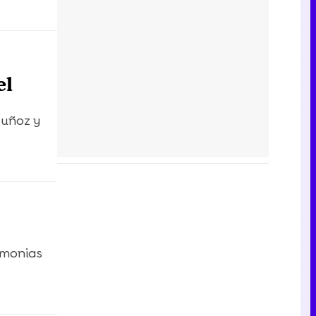
el
Muñoz y
emonias