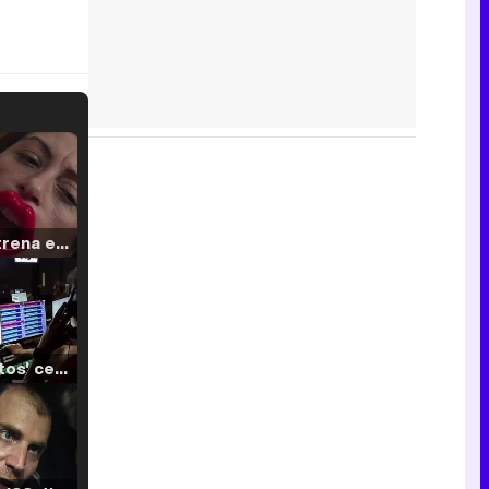
Filmin estrena el tráiler de 'Millennial Mal', su nueva comedia universitaria de la mano de Lorena Iglesias
'120 Minutos' celebra sus 2.000 programas en Telemadrid con un vídeo del día a día en la redacción