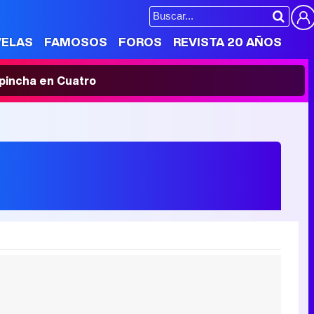
VELAS
FAMOSOS
FOROS
REVISTA 20 AÑOS
' pincha en Cuatro