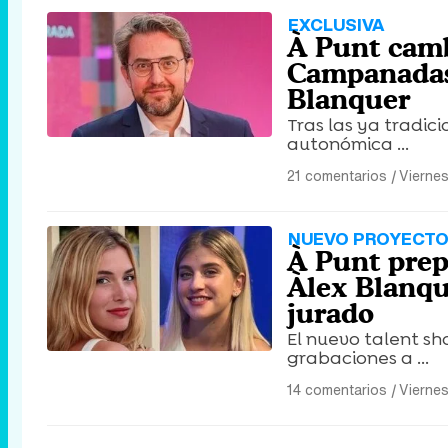
EXCLUSIVA
À Punt camb
Campanadas
Blanquer
Tras las ya tradi
autonómica ...
21 comentarios
|
Viernes
NUEVO PROYECT
À Punt prep
Àlex Blanqu
jurado
El nuevo talent s
grabaciones a ...
14 comentarios
|
Vierne