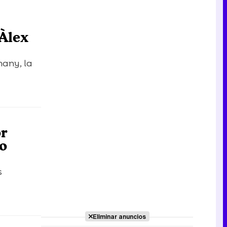
Àlex
many, la
r
o
s
Eliminar anuncios