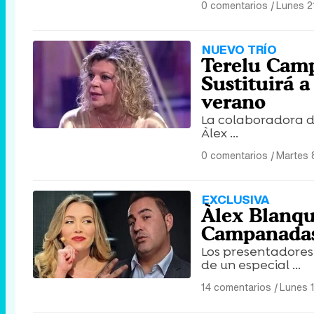
0 comentarios
|
Lunes 21
NUEVO TRÍO
Terelu Camp
Sustituirá a
verano
La colaboradora de
Àlex ...
0 comentarios
|
Martes 
EXCLUSIVA
Àlex Blanqu
Campanadas
Los presentadores
de un especial ...
14 comentarios
|
Lunes 