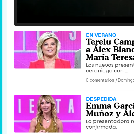
Loaded
:
25.30%
/
Unmute
EN VERANO
Terelu Campo
a Àlex Blan
María Tere
Los nuevos presen
veraniega con ...
0 comentarios
|
Domingo
DESPEDIDA
Emma García 
Muñoz y Àle
La presentadora 
confirmada.