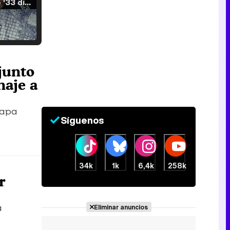
Tráiler de '33 días', la nueva serie de Atresplayer con Julián Villagrán y José Manuel Poga
Tráiler en catalán de 'Ravalear', la nueva serie de HBO Max sobre los fondos buitre
 junto
naje a
tapa
Síguenos
Tráiler de la tercera temporada de 'The Walking Dead: Dead City' de AMC+
34k
1k
6,4k
258k
r
Canción ganadora de Eurovisión 2026: DARA con "Bangaranga" por Bulgaria
a
Eliminar anuncios