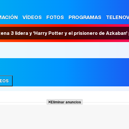
MACIÓN
VÍDEOS
FOTOS
PROGRAMAS
TELENO
tena 3 lidera y 'Harry Potter y el prisionero de Azkaban
DEOS
Eliminar anuncios