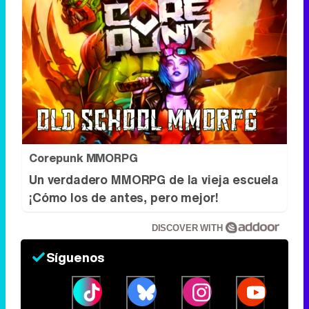
Corepunk MMORPG
Un verdadero MMORPG de la vieja escuela
¡Cómo los de antes, pero mejor!
DISCOVER WITH
Síguenos
34k
1k
6,4k
258k
Eliminar anuncios