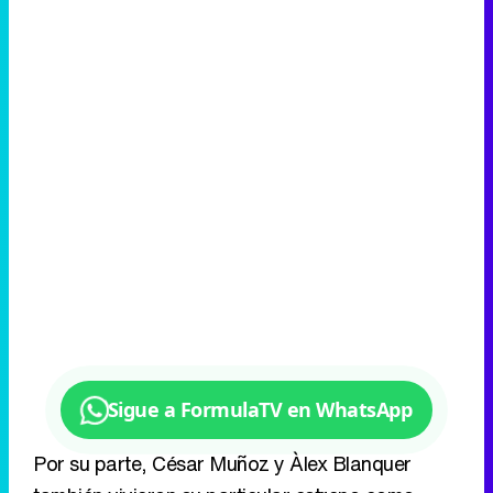
Sigue a FormulaTV en WhatsApp
Por su parte, César Muñoz y Àlex Blanquer
también vivieron su particular estreno como
presentadores del formato.
Muñoz regresó así a
las tardes de Telecinco un año después de '
Así
es la vida
'
y se mostró encantado de compartir
plató con Terelu: "He trabajado con tu hermana,