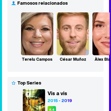
Terelu Campos
César Muñoz
Àlex Bl
Top Series
Vis a vis
1
2015 - 2019
8,4
Stranger Things
2
2016 - 2025