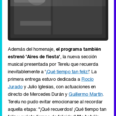
'120 Minutos' celebra sus 2.000 programas en Telemadrid con un vídeo del día a día en la redacción
Además del homenaje,
el programa también
estrenó 'Aires de fiesta'
, la nueva sección
musical presentada por Terelu que recuerda
inevitablemente a '
¡Qué tiempo tan feliz!
'. La
Tráiler de '33 días', la nueva serie de Atresplayer con Julián Villagrán y José Manuel Poga
primera entrega estuvo dedicada a
Rocío
Jurado
y Julio Iglesias, con actuaciones en
directo de Mercedes Durán y
Guillermo Martín
.
Terelu no pudo evitar emocionarse al recordar
Tráiler en catalán de 'Ravalear', la nueva serie de HBO Max sobre los fondos buitre
aquella etapa: "¡Qué recuerdos! ¡Qué tiempo tan
feliz y cuánto tiempo de felicidad!
Me habéis
transportado a ese lugar en el que hemos
pasado tanto tiempo juntos
".
Tráiler de la tercera temporada de 'The Walking Dead: Dead City' de AMC+
Eliminar anuncios