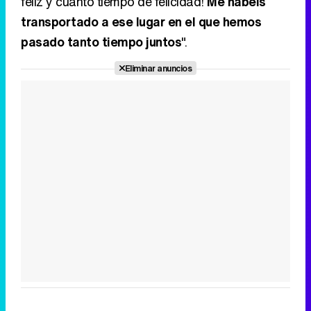
Canción ganadora de Eurovisión 2026: DARA con "Bangaranga" por Bulgaria