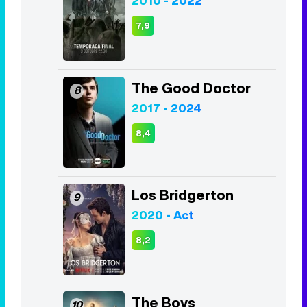
2017 - 2024
8,4
Los Bridgerton
9
2020 - Act
8,2
The Boys
10
2019 - Act
8,0