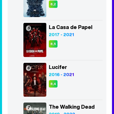
8,5
Lucifer
6
2016 - 2021
8,4
The Walking Dead
7
2010 - 2022
7,9
The Good Doctor
8