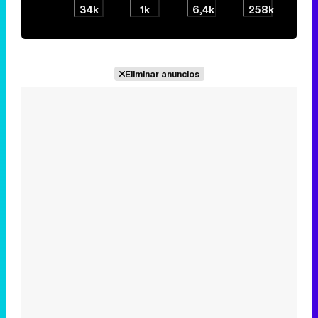
Noticias relacionadas
Emma García cede el testigo
de 'Fiesta' a César Muñoz y
Àlex Blanquer: "Luego viene
Terelu"