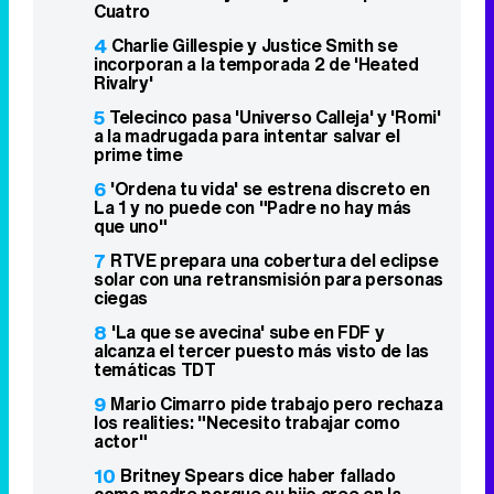
Cuatro
4
Charlie Gillespie y Justice Smith se
incorporan a la temporada 2 de 'Heated
Rivalry'
5
Telecinco pasa 'Universo Calleja' y 'Romi'
a la madrugada para intentar salvar el
prime time
6
'Ordena tu vida' se estrena discreto en
La 1 y no puede con "Padre no hay más
que uno"
7
RTVE prepara una cobertura del eclipse
solar con una retransmisión para personas
ciegas
8
'La que se avecina' sube en FDF y
alcanza el tercer puesto más visto de las
temáticas TDT
9
Mario Cimarro pide trabajo pero rechaza
los realities: "Necesito trabajar como
actor"
10
Britney Spears dice haber fallado