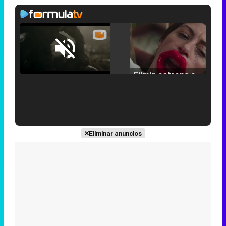
Loaded
:
25.30%
/
Unmute
Filmin estrena el tráiler de 'Millennial Mal', su nueva comedia universitaria de la mano de Lorena Iglesias
'120 Minutos' celebra sus 2.000 programas en Telemadrid con un vídeo del día a día en la redacción
Eliminar anuncios
Tráiler de '33 días', la nueva serie de Atresplayer con Julián Villagrán y José Manuel Poga