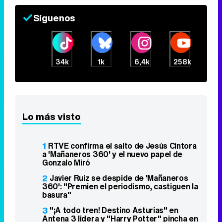
Síguenos
34k
1k
6,4k
258k
Lo más visto
1
RTVE confirma el salto de Jesús Cintora
a 'Mañaneros 360' y el nuevo papel de
Gonzalo Miró
2
Javier Ruiz se despide de 'Mañaneros
360': "Premien el periodismo, castiguen la
basura"
3
"¡A todo tren! Destino Asturias" en
Antena 3 lidera y "Harry Potter" pincha en