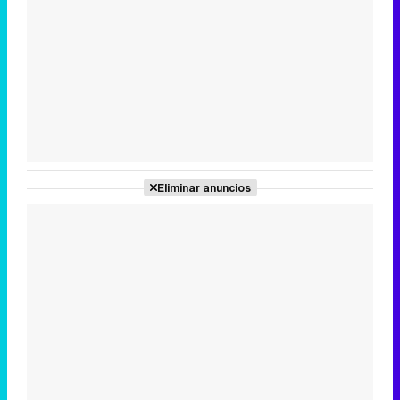
Tráiler en catalán de 'Ravalear', la nueva serie de HBO Max sobre los fondos buitre
Tráiler de la tercera temporada de 'The Walking Dead: Dead City' de AMC+
Eliminar anuncios
Canción ganadora de Eurovisión 2026: DARA con "Bangaranga" por Bulgaria