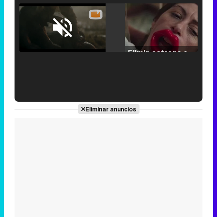
Loaded
:
25.30%
/
Unmute
Filmin estrena el tráiler de 'Millennial Mal', su nueva comedia universitaria de la mano de Lorena Iglesias
'120 Minutos' celebra sus 2.000 programas en Telemadrid con un vídeo del día a día en la redacción
Eliminar anuncios
Tráiler de '33 días', la nueva serie de Atresplayer con Julián Villagrán y José Manuel Poga