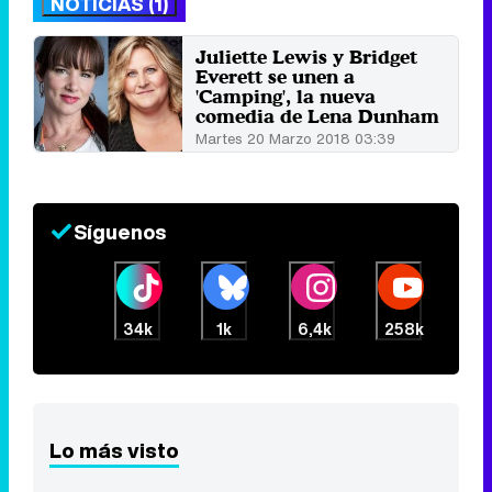
NOTICIAS (1)
Juliette Lewis y Bridget
Everett se unen a
'Camping', la nueva
comedia de Lena Dunham
Martes 20 Marzo 2018 03:39
Síguenos
34k
1k
6,4k
258k
Lo más visto