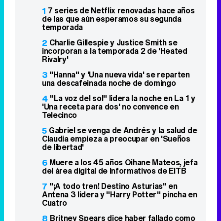
1
7 series de Netflix renovadas hace años
de las que aún esperamos su segunda
temporada
2
Charlie Gillespie y Justice Smith se
incorporan a la temporada 2 de 'Heated
Rivalry'
3
"Hanna" y 'Una nueva vida' se reparten
una descafeinada noche de domingo
4
"La voz del sol" lidera la noche en La 1 y
'Una receta para dos' no convence en
Telecinco
5
Gabriel se venga de Andrés y la salud de
Claudia empieza a preocupar en 'Sueños
de libertad'
6
Muere a los 45 años Oihane Mateos, jefa
del área digital de Informativos de EITB
7
"¡A todo tren! Destino Asturias" en
Antena 3 lidera y "Harry Potter" pincha en
Cuatro
8
Britney Spears dice haber fallado como