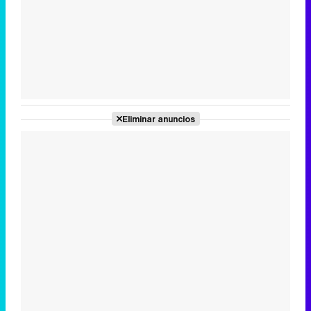
Tráiler en catalán de 'Ravalear', la nueva serie de HBO Max sobre los fondos buitre
Tráiler de la tercera temporada de 'The Walking Dead: Dead City' de AMC+
Eliminar anuncios
Canción ganadora de Eurovisión 2026: DARA con "Bangaranga" por Bulgaria