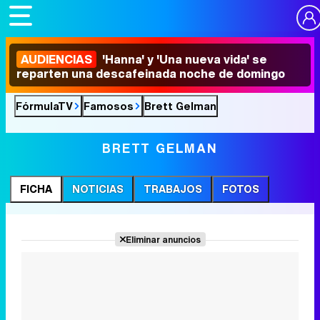
AUDIENCIAS
'Hanna' y 'Una nueva vida' se
reparten una descafeinada noche de domingo
FórmulaTV
Famosos
Brett Gelman
BRETT GELMAN
FICHA
NOTICIAS
TRABAJOS
FOTOS
Eliminar anuncios