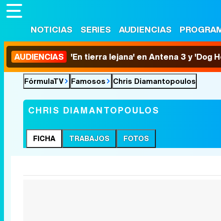
NOTICIAS
SERIES
AUDIENCIAS
PROGRA
AUDIENCIAS
'En tierra lejana' en Antena 3 y 'Dog 
FórmulaTV
Famosos
Chris Diamantopoulos
CHRIS DIAMANTOPOULOS
FICHA
TRABAJOS
FOTOS