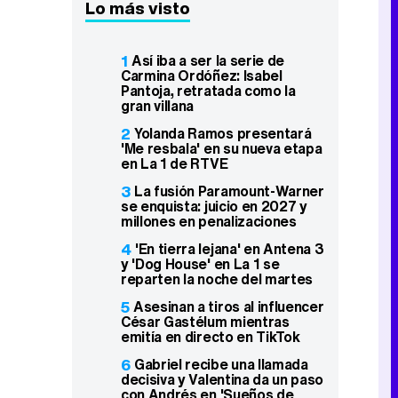
Lo más visto
1
Así iba a ser la serie de
Carmina Ordóñez: Isabel
Pantoja, retratada como la
gran villana
2
Yolanda Ramos presentará
'Me resbala' en su nueva etapa
en La 1 de RTVE
3
La fusión Paramount-Warner
se enquista: juicio en 2027 y
millones en penalizaciones
4
'En tierra lejana' en Antena 3
y 'Dog House' en La 1 se
reparten la noche del martes
5
Asesinan a tiros al influencer
César Gastélum mientras
emitía en directo en TikTok
6
Gabriel recibe una llamada
decisiva y Valentina da un paso
con Andrés en 'Sueños de