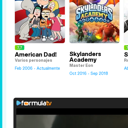
7,7
7
Skylanders
American Dad!
S
Academy
Varios personajes
R
Master Eon
Feb 2006 - Actualmente
Ab
Oct 2016 - Sep 2018