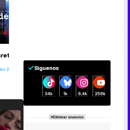
cretos
Síguenos
Nov 2022
34k
1k
6,4k
258k
Eliminar anuncios