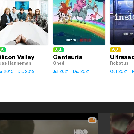
,5
8,4
6,3
ilicon Valley
Centauria
Ultrase
uss Hanneman
Ched
Robotus
r 2015 - Dic 2019
Jul 2021 - Dic 2021
Oct 2021 - 