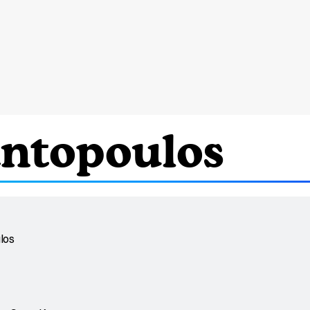
ntopoulos
los