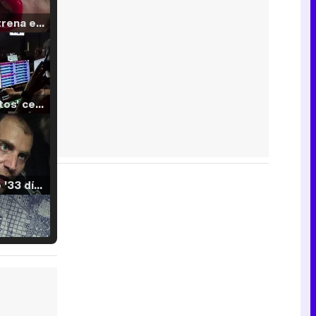
Filmin estrena el tráiler de 'Millennial Mal', su nueva comedia universitaria de la mano de Lorena Iglesias
'120 Minutos' celebra sus 2.000 programas en Telemadrid con un vídeo del día a día en la redacción
Tráiler de '33 días', la nueva serie de Atresplayer con Julián Villagrán y José Manuel Poga
Tráiler en catalán de 'Ravalear', la nueva serie de HBO Max sobre los fondos buitre