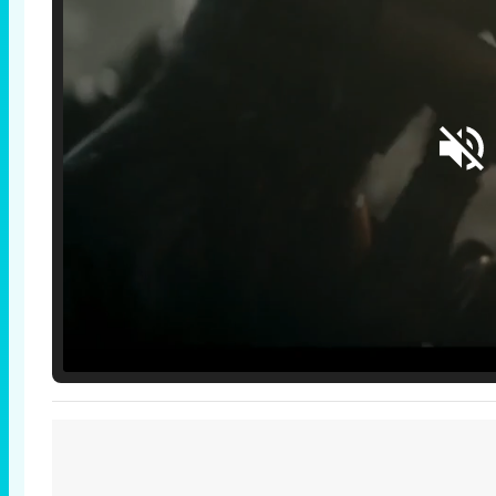
Loaded
:
25.30%
/
Unmute