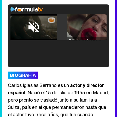
Loaded
:
25.30%
/
Unmute
Filmin estrena el tráiler de 'Millennial Mal', su nueva comedia universitaria de la mano de Lorena Iglesias
'120 Minutos' celebra sus 2.000 programas en Telemadrid con un vídeo del día a día en la redacción
BIOGRAFÍA
Carlos Iglesias Serrano es un
actor y director
español
. Nació el 15 de julio de 1955 en Madrid,
pero pronto se trasladó junto a su familia a
Tráiler de '33 días', la nueva serie de Atresplayer con Julián Villagrán y José Manuel Poga
Suiza, país en el que permanecieron hasta que
el actor tuvo trece años, que fue cuando