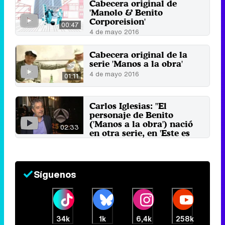
Cabecera original de
'Manolo & Benito
Corporeision'
00:47
4 de mayo 2016
Cabecera original de la
serie 'Manos a la obra'
4 de mayo 2016
01:11
Carlos Iglesias: "El
personaje de Benito
('Manos a la obra') nació
02:33
en otra serie, en 'Este es
mi barrio'"
29 de enero 2015
Síguenos
34k
1k
6,4k
258k