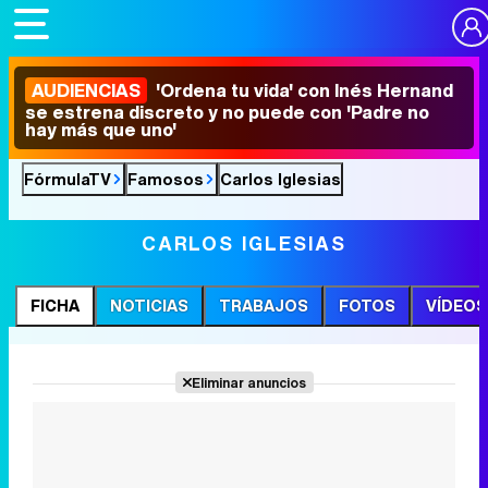
AUDIENCIAS
'Ordena tu vida' con Inés Hernand
se estrena discreto y no puede con 'Padre no
hay más que uno'
FórmulaTV
Famosos
Carlos Iglesias
CARLOS IGLESIAS
FICHA
NOTICIAS
TRABAJOS
FOTOS
VÍDEOS
Eliminar anuncios