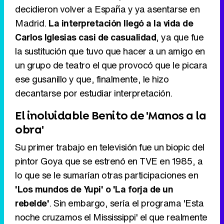
decidieron volver a España y ya asentarse en
Madrid.
La interpretación llegó a la vida de
Tráiler en catalán de 'Ravalear', la nueva serie de HBO Max sobre los fondos buitre
Carlos Iglesias casi de casualidad
, ya que fue
la sustitución que tuvo que hacer a un amigo en
un grupo de teatro el que provocó que le picara
ese gusanillo y que, finalmente, le hizo
Tráiler de la tercera temporada de 'The Walking Dead: Dead City' de AMC+
decantarse por estudiar interpretación.
El inolvidable Benito de 'Manos a la
obra'
Canción ganadora de Eurovisión 2026: DARA con "Bangaranga" por Bulgaria
Su primer trabajo en televisión fue un biopic del
pintor Goya que se estrenó en TVE en 1985, a
lo que se le sumarían otras participaciones en
'Los mundos de Yupi' o 'La forja de un
rebelde'
. Sin embargo, sería el programa 'Esta
noche cruzamos el Mississippi' el que realmente