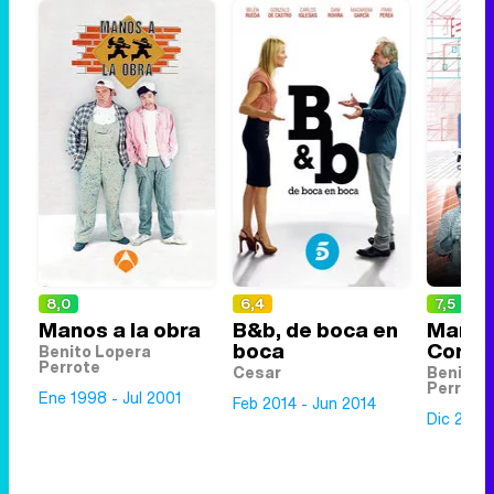
8,0
6,4
7,5
Manos a la obra
B&b, de boca en
Manolo
boca
Corpor
Benito Lopera
Perrote
Cesar
Benito 
Perrote
Ene 1998 - Jul 2001
Feb 2014 - Jun 2014
Dic 2006