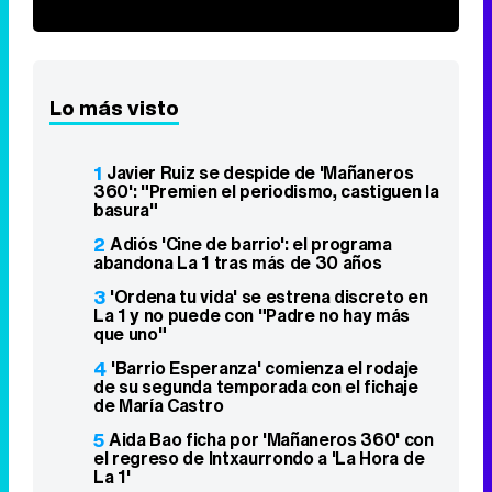
Lo más visto
1
Javier Ruiz se despide de 'Mañaneros
360': "Premien el periodismo, castiguen la
basura"
2
Adiós 'Cine de barrio': el programa
abandona La 1 tras más de 30 años
3
'Ordena tu vida' se estrena discreto en
La 1 y no puede con "Padre no hay más
que uno"
4
'Barrio Esperanza' comienza el rodaje
de su segunda temporada con el fichaje
de María Castro
5
Aida Bao ficha por 'Mañaneros 360' con
el regreso de Intxaurrondo a 'La Hora de
La 1'