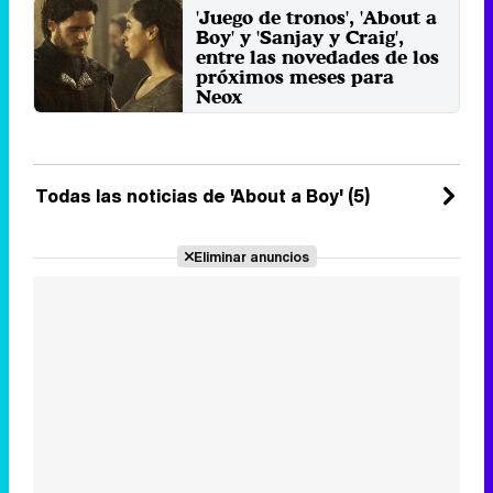
'Juego de tronos', 'About a
Boy' y 'Sanjay y Craig',
entre las novedades de los
próximos meses para
Neox
Nova contará con telenovelas
como 'Amor bravío', programas
de producción propia como ...
Martes 24 Junio 2014 15:37
Todas las noticias de 'About a Boy' (5)
Eliminar anuncios