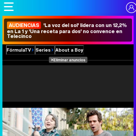
AUDIENCIAS
'La voz del sol' lidera con un 12,2%
en La 1 y 'Una receta para dos' no convence en
Telecinco
FórmulaTV
Series
About a Boy
Eliminar anuncios