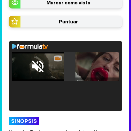
Marcar como vista
Puntuar
Loaded
:
25.30%
/
Unmute
Filmin estrena el tráiler de 'Millennial Mal', su nueva comedia universitaria de la mano de Lorena Iglesias
'120 Minutos' celebra sus 2.000 programas en Telemadrid con un vídeo del día a día en la redacción
SINOPSIS