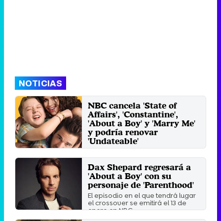
NOTICIAS
NBC cancela 'State of
Affairs', 'Constantine',
'About a Boy' y 'Marry Me'
y podría renovar
'Undateable'
La tercera temporada de la
comedia podría contar con todos
Dax Shepard regresará a
sus capítulos en directo.
'About a Boy' con su
Sábado 9 Mayo 2015 01:10
personaje de 'Parenthood'
El episodio en el que tendrá lugar
el crossover se emitirá el 13 de
enero en NBC.
Martes 16 Diciembre 2014 23:51