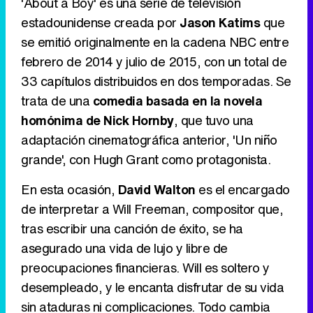
'About a Boy' es una serie de televisión
estadounidense creada por
Jason Katims
que
se emitió originalmente en la cadena NBC entre
Tráiler de '33 días', la nueva serie de Atresplayer con Julián Villagrán y José Manuel Poga
febrero de 2014 y julio de 2015, con un total de
33 capítulos distribuidos en dos temporadas. Se
trata de una
comedia basada en la novela
homónima de Nick Hornby
, que tuvo una
Tráiler en catalán de 'Ravalear', la nueva serie de HBO Max sobre los fondos buitre
adaptación cinematográfica anterior, 'Un niño
grande', con Hugh Grant como protagonista.
En esta ocasión,
David Walton
es el encargado
Tráiler de la tercera temporada de 'The Walking Dead: Dead City' de AMC+
de interpretar a Will Freeman, compositor que,
tras escribir una canción de éxito, se ha
asegurado una vida de lujo y libre de
preocupaciones financieras. Will es soltero y
Canción ganadora de Eurovisión 2026: DARA con "Bangaranga" por Bulgaria
desempleado, y le encanta disfrutar de su vida
sin ataduras ni complicaciones. Todo cambia