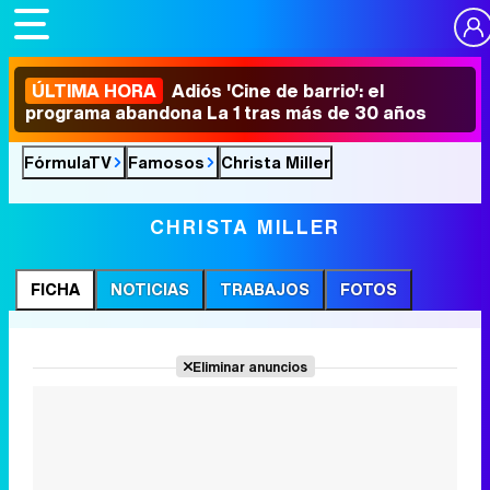
ÚLTIMA HORA
Adiós 'Cine de barrio': el
programa abandona La 1 tras más de 30 años
FórmulaTV
Famosos
Christa Miller
CHRISTA MILLER
FICHA
NOTICIAS
TRABAJOS
FOTOS
Eliminar anuncios