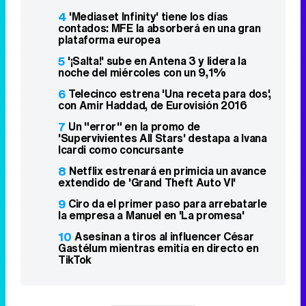
4
'Mediaset Infinity' tiene los días
contados: MFE la absorberá en una gran
plataforma europea
5
'¡Salta!' sube en Antena 3 y lidera la
noche del miércoles con un 9,1%
6
Telecinco estrena 'Una receta para dos',
con Amir Haddad, de Eurovisión 2016
7
Un "error" en la promo de
'Supervivientes All Stars' destapa a Ivana
Icardi como concursante
8
Netflix estrenará en primicia un avance
extendido de 'Grand Theft Auto VI'
9
Ciro da el primer paso para arrebatarle
la empresa a Manuel en 'La promesa'
10
Asesinan a tiros al influencer César
Gastélum mientras emitía en directo en
TikTok