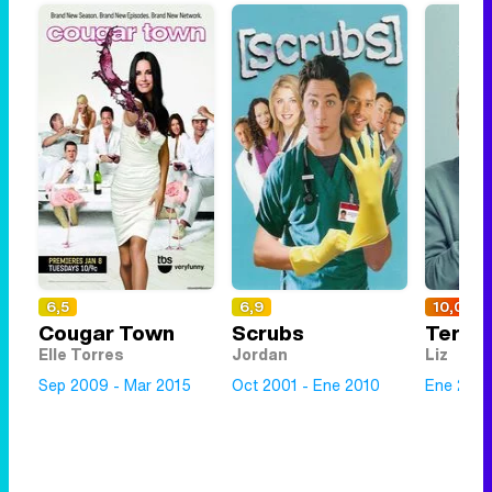
6,5
6,9
10,0
Cougar Town
Scrubs
Terapia
Elle Torres
Jordan
Liz
Sep 2009 - Mar 2015
Oct 2001 - Ene 2010
Ene 2023