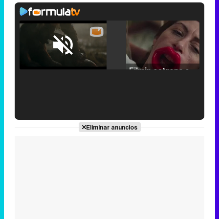
Loaded
:
25.30%
/
Unmute
Filmin estrena el tráiler de 'Millennial Mal', su nueva comedia universitaria de la mano de Lorena Iglesias
'120 Minutos' celebra sus 2.000 programas en Telemadrid con un vídeo del día a día en la redacción
Eliminar anuncios
Tráiler de '33 días', la nueva serie de Atresplayer con Julián Villagrán y José Manuel Poga