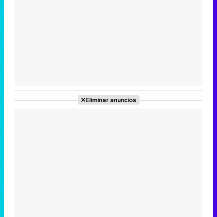
Tráiler en catalán de 'Ravalear', la nueva serie de HBO Max sobre los fondos buitre
Tráiler de la tercera temporada de 'The Walking Dead: Dead City' de AMC+
Eliminar anuncios
Canción ganadora de Eurovisión 2026: DARA con "Bangaranga" por Bulgaria