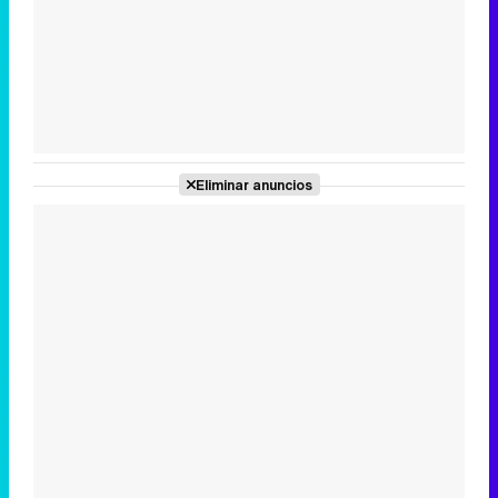
Tráiler en catalán de 'Ravalear', la nueva serie de HBO Max sobre los fondos buitre
Tráiler de la tercera temporada de 'The Walking Dead: Dead City' de AMC+
Eliminar anuncios
Canción ganadora de Eurovisión 2026: DARA con "Bangaranga" por Bulgaria