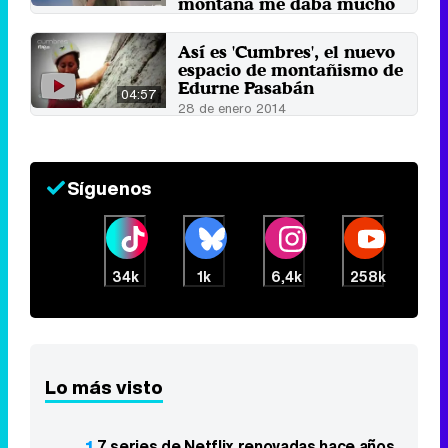
montaña me daba mucho
vértigo"
2 de febrero 2014
Así es 'Cumbres', el nuevo
espacio de montañismo de
Edurne Pasabán
04:57
28 de enero 2014
Síguenos
34k
1k
6,4k
258k
Lo más visto
1
7 series de Netflix renovadas hace años