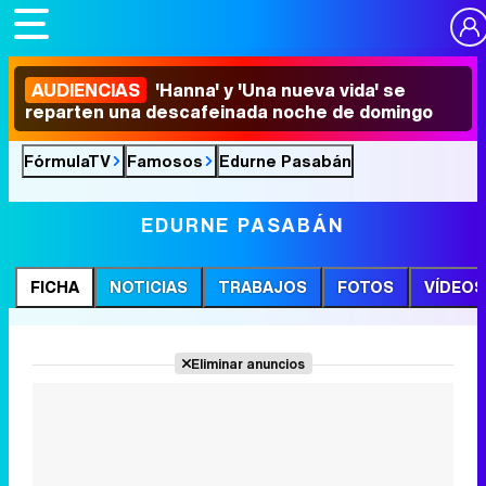
AUDIENCIAS
'Hanna' y 'Una nueva vida' se
reparten una descafeinada noche de domingo
FórmulaTV
Famosos
Edurne Pasabán
EDURNE PASABÁN
FICHA
NOTICIAS
TRABAJOS
FOTOS
VÍDEOS
Eliminar anuncios