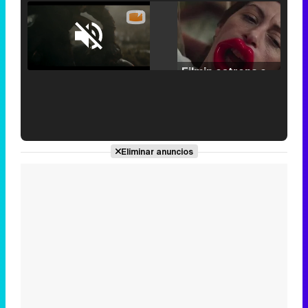
Loaded
:
25.30%
/
Unmute
Filmin estrena el tráiler de 'Millennial Mal', su nueva comedia universitaria de la mano de Lorena Iglesias
'120 Minutos' celebra sus 2.000 programas en Telemadrid con un vídeo del día a día en la redacción
Eliminar anuncios
Tráiler de '33 días', la nueva serie de Atresplayer con Julián Villagrán y José Manuel Poga