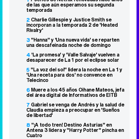
de las que aún esperamos su segunda
temporada
2
Charlie Gillespie y Justice Smith se
incorporan a la temporada 2 de 'Heated
Rivalry'
3
"Hanna" y 'Una nueva vida' se reparten
una descafeinada noche de domingo
4
'La promesa' y 'Valle Salvaje' vuelven a
desaparecer de La 1 por el eclipse solar
5
"La voz del sol" lidera la noche en La 1 y
'Una receta para dos' no convence en
Telecinco
6
Muere a los 45 años Oihane Mateos, jefa
del área digital de Informativos de EITB
7
Gabriel se venga de Andrés y la salud de
Claudia empieza a preocupar en 'Sueños
de libertad'
8
"¡A todo tren! Destino Asturias" en
Antena 3 lidera y "Harry Potter" pincha en
Cuatro