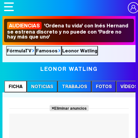
AUDIENCIAS
'Ordena tu vida' con Inés Hernand
se estrena discreto y no puede con 'Padre no
hay más que uno'
FórmulaTV
Famosos
Leonor Watling
LEONOR WATLING
FICHA
NOTICIAS
TRABAJOS
FOTOS
VÍDEOS
Eliminar anuncios