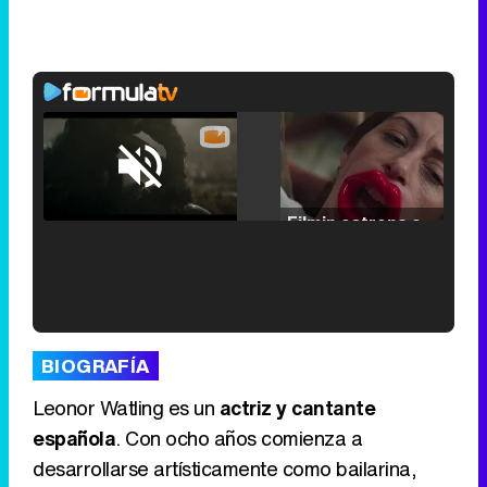
Loaded
:
25.30%
/
Unmute
Filmin estrena el tráiler de 'Millennial Mal', su nueva comedia universitaria de la mano de Lorena Iglesias
'120 Minutos' celebra sus 2.000 programas en Telemadrid con un vídeo del día a día en la redacción
BIOGRAFÍA
Leonor Watling es un
actriz y cantante
española
. Con ocho años comienza a
desarrollarse artísticamente como bailarina,
Tráiler de '33 días', la nueva serie de Atresplayer con Julián Villagrán y José Manuel Poga