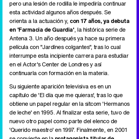
pero una lesión de rodilla le impediría continuar
esta actividad algunos años después. Se
orienta a la actuación y,
con 17 años, ya debuta
en 'Farmacia de Guardia'
, la histórica serie de
Tráiler en catalán de 'Ravalear', la nueva serie de HBO Max sobre los fondos buitre
Antena 3. Un año después ya hace su primera
película con "Jardínes colgantes", tras lo cual
interrumpe esta incipiente carrera para estudiar
en el Actor's Center de Londres y así
Tráiler de la tercera temporada de 'The Walking Dead: Dead City' de AMC+
continuarla con formación en la materia.
Su siguiente aparición televisiva es en un
capítulo de 'El día que me quieras', tras lo que
Canción ganadora de Eurovisión 2026: DARA con "Bangaranga" por Bulgaria
obtiene un papel regular en la sitcom 'Hermanos
de leche' en 1995. Al finalizar esta serie, tuvo de
nuevo otro papel como parte del elenco de
'Querido maestro' en 1997. Finalmente, en 2001
se convierte en la
protagonista titular de