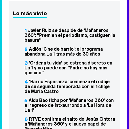
Lo más visto
1
Javier Ruiz se despide de 'Mañaneros
360': "Premien el periodismo, castiguen la
basura"
2
Adiós 'Cine de barrio': el programa
abandona La 1 tras más de 30 años
3
'Ordena tu vida' se estrena discreto en
La 1 y no puede con "Padre no hay más
que uno"
4
'Barrio Esperanza' comienza el rodaje
de su segunda temporada con el fichaje
de María Castro
5
Aida Bao ficha por 'Mañaneros 360' con
el regreso de Intxaurrondo a 'La Hora de
La 1'
6
RTVE confirma el salto de Jesús Cintora
a 'Mañaneros 360' y el nuevo papel de
Gonzalo Miró