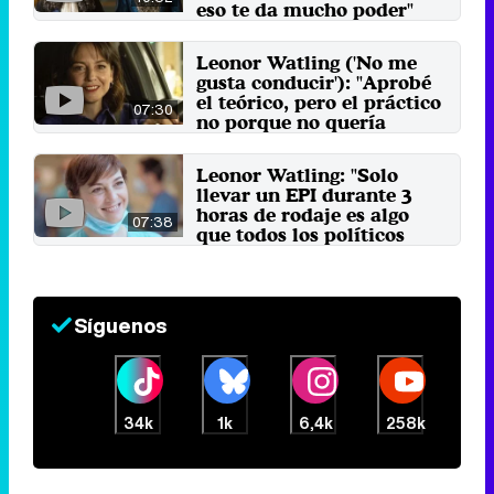
eso te da mucho poder"
13 de febrero 2025
Leonor Watling ('No me
gusta conducir'): "Aprobé
el teórico, pero el práctico
07:30
no porque no quería
conducir"
22 de noviembre 2022
Leonor Watling: "Solo
llevar un EPI durante 3
horas de rodaje es algo
07:38
que todos los políticos
deberían hacer"
24 de marzo 2021
Síguenos
34k
1k
6,4k
258k