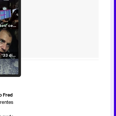
'120 Minutos' celebra sus 2.000 programas en Telemadrid con un vídeo del día a día en la redacción
Tráiler de '33 días', la nueva serie de Atresplayer con Julián Villagrán y José Manuel Poga
Tráiler en catalán de 'Ravalear', la nueva serie de HBO Max sobre los fondos buitre
o Fred
erentes
Tráiler de la tercera temporada de 'The Walking Dead: Dead City' de AMC+