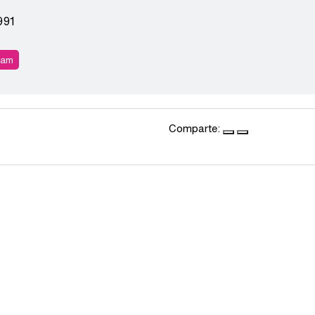
991
ram
Comparte: