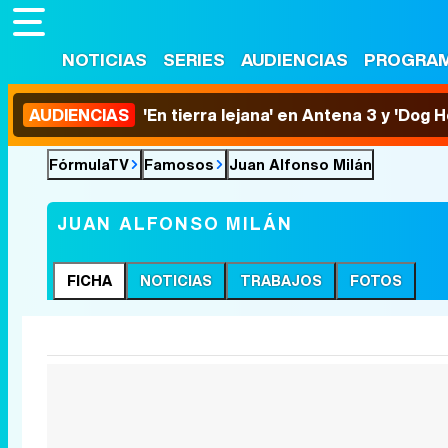
NOTICIAS
SERIES
AUDIENCIAS
PROGRA
AUDIENCIAS
'En tierra lejana' en Antena 3 y 'Dog 
FórmulaTV
Famosos
Juan Alfonso Milán
JUAN ALFONSO MILÁN
FICHA
NOTICIAS
TRABAJOS
FOTOS