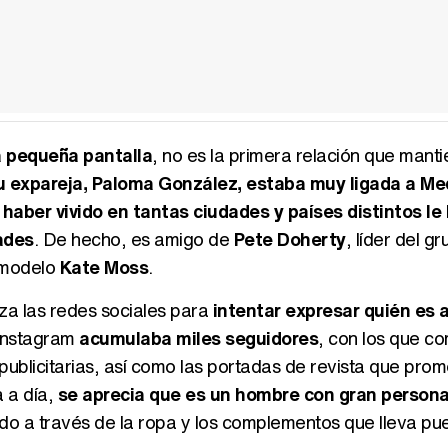
a pequeña pantalla
, no es la primera relación que manti
u expareja, Paloma González, estaba muy ligada a M
,
haber vivido en tantas ciudades y países distintos le
ades
. De hecho, es amigo de
Pete Doherty
, líder del g
n modelo
Kate Moss
.
iza las redes sociales para
intentar expresar quién es a
 Instagram
acumulaba miles seguidores
, con los que c
ublicitarias, así como las portadas de revista que pro
a a día,
se aprecia que es un hombre con gran persona
do a través de la ropa y los complementos que lleva pue