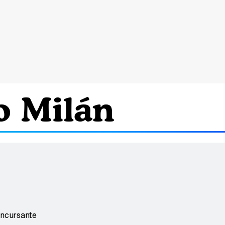
o Milán
oncursante