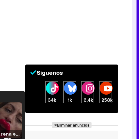
Síguenos
34k
1k
6,4k
258k
Eliminar anuncios
Filmin estrena el tráiler de 'Millennial Mal', su nueva comedia universitaria de la mano de Lorena Iglesias