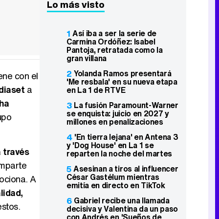
Lo más visto
1
Así iba a ser la serie de
Carmina Ordóñez: Isabel
Pantoja, retratada como la
gran villana
2
Yolanda Ramos presentará
ene con el
'Me resbala' en su nueva etapa
ediaset
a
en La 1 de RTVE
 ha
3
La fusión Paramount-Warner
se enquista: juicio en 2027 y
rupo
millones en penalizaciones
4
'En tierra lejana' en Antena 3
y 'Dog House' en La 1 se
 través
reparten la noche del martes
omparte
5
Asesinan a tiros al influencer
César Gastélum mientras
mociona. A
emitía en directo en TikTok
lidad,
6
Gabriel recibe una llamada
stos.
decisiva y Valentina da un paso
con Andrés en 'Sueños de