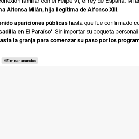
exión familiar con el Felipe VI, el rey de España. Mil
 Alfonsa Milán, hija ilegítima de Alfonso XIII
.
enido apariciones públicas
hasta que fue confirmado 
adilla en El Paraíso'
. Sin importar su coqueta personal
hasta la granja para comenzar su paso por los progra
Eliminar anuncios